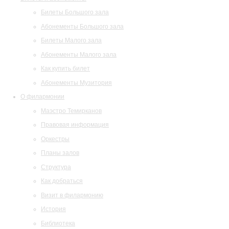
Билеты Большого зала
Абонементы Большого зала
Билеты Малого зала
Абонементы Малого зала
Как купить билет
Абонементы Музитория
О филармонии
Маэстро Темирканов
Правовая информация
Оркестры
Планы залов
Структура
Как добраться
Визит в филармонию
История
Библиотека