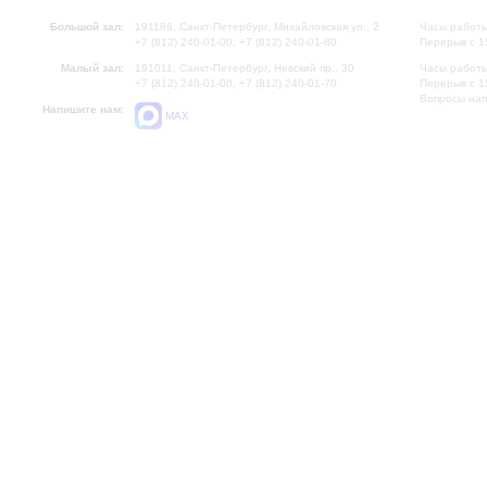
Большой зал:
191186, Санкт-Петербург, Михайловская ул., 2
Часы работы
+7 (812) 240-01-00, +7 (812) 240-01-80
Перерыв с 1
Малый зал:
191011, Санкт-Петербург, Невский пр., 30
Часы работы
+7 (812) 240-01-00, +7 (812) 240-01-70
Перерыв с 1
Вопросы на
Напишите нам:
MAX