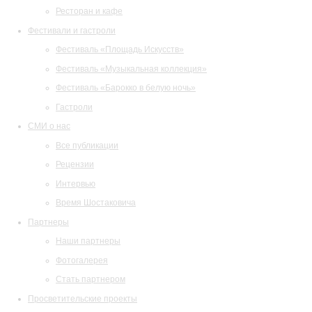
Ресторан и кафе
Фестивали и гастроли
Фестиваль «Площадь Искусств»
Фестиваль «Музыкальная коллекция»
Фестиваль «Барокко в белую ночь»
Гастроли
СМИ о нас
Все публикации
Рецензии
Интервью
Время Шостаковича
Партнеры
Наши партнеры
Фотогалерея
Стать партнером
Просветительские проекты