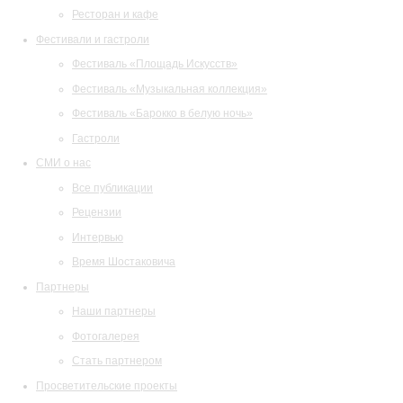
Ресторан и кафе
Фестивали и гастроли
Фестиваль «Площадь Искусств»
Фестиваль «Музыкальная коллекция»
Фестиваль «Барокко в белую ночь»
Гастроли
СМИ о нас
Все публикации
Рецензии
Интервью
Время Шостаковича
Партнеры
Наши партнеры
Фотогалерея
Стать партнером
Просветительские проекты