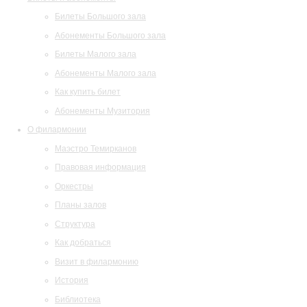
Билеты Большого зала
Абонементы Большого зала
Билеты Малого зала
Абонементы Малого зала
Как купить билет
Абонементы Музитория
О филармонии
Маэстро Темирканов
Правовая информация
Оркестры
Планы залов
Структура
Как добраться
Визит в филармонию
История
Библиотека