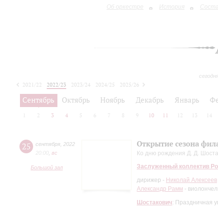
Об оркестре
История
Сост
сегодн
2021/22
2022/23
2023/24
2024/25
2025/26
2026/27
Сентябрь
Октябрь
Ноябрь
Декабрь
Январь
Ф
1
2
3
4
5
6
7
8
9
10
11
12
13
14
Открытие сезона фи
25
сентября
,
2022
20:00
,
вc
Ко дню рождения Д. Д. Шост
Заслуженный коллектив Ро
Большой зал
дирижер -
Николай Алексеев
Александр Рамм
- виолончел
Шостакович
: Праздничная у