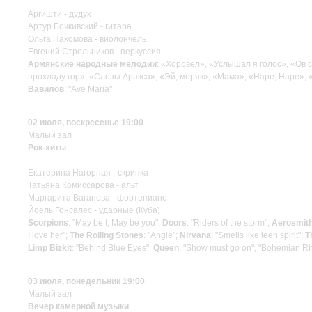
Аргишти - дудук
Артур Бочкивский - гитара
Ольга Пахомова - виолончель
Евгений Стрельников - перкуссия
Армянские народные мелодии
: «Хоровел», «Услышал я голос», «Ов с
прохладу гор», «Слезы Аракса», «Эй, моряк», «Мама», «Наре, Наре»,
Вавилов
: "Ave Maria"
02 июля, воскресенье 19:00
Малый зал
Рок-хиты
Екатерина Нагорная - скрипка
Татьяна Комиссарова - альт
Маргарита Ваганова - фортепиано
Йоель Гонсалес - ударные (Куба)
Scorpions
: "May be I, May be you";
Doors
: "Riders of the storm";
Aerosmit
I love her";
The Rolling Stones
: "Angie";
Nirvana
: "Smells like teen spirit";
T
Limp Bizkit
: "Behind Blue Eyes";
Queen
: "Show must go on", "Bohemian R
03 июля, понедельник 19:00
Малый зал
Вечер камерной музыки