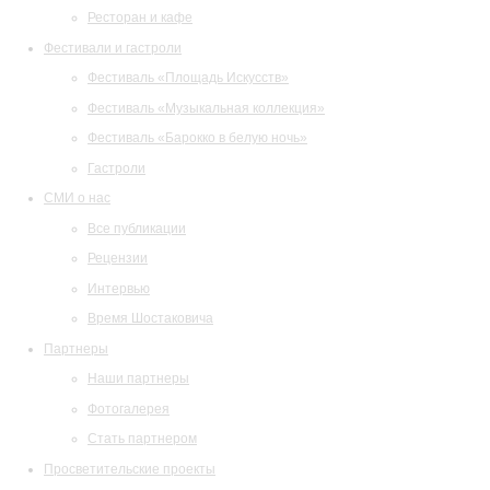
Ресторан и кафе
Фестивали и гастроли
Фестиваль «Площадь Искусств»
Фестиваль «Музыкальная коллекция»
Фестиваль «Барокко в белую ночь»
Гастроли
СМИ о нас
Все публикации
Рецензии
Интервью
Время Шостаковича
Партнеры
Наши партнеры
Фотогалерея
Стать партнером
Просветительские проекты