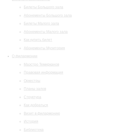
Билеты Большого зала
Абонементы Большого зала
Билеты Малого зала
Абонементы Малого зала
Как купить билет
Абонементы Музитория
О филармонии
Маэстро Темирканов
Правовая информация
Оркестры
Планы залов
Структура
Как добраться
Визит в филармонию
История
Библиотека