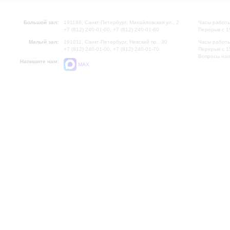
Большой зал:
191186, Санкт-Петербург, Михайловская ул., 2
Часы работы
+7 (812) 240-01-00, +7 (812) 240-01-80
Перерыв с 1
Малый зал:
191011, Санкт-Петербург, Невский пр., 30
Часы работы
+7 (812) 240-01-00, +7 (812) 240-01-70
Перерыв с 1
Вопросы на
Напишите нам:
MAX