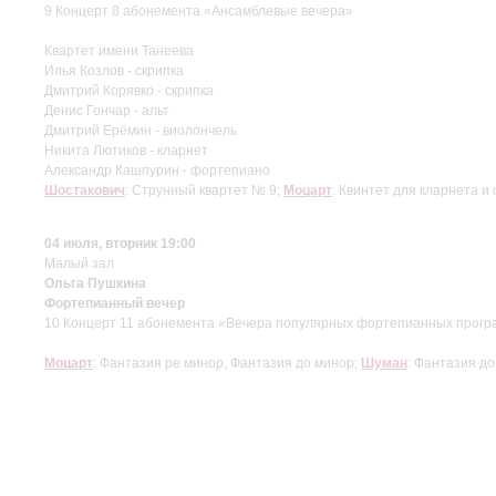
9 Концерт 8 абонемента «Ансамблевые вечера»
Квартет имени Танеева
Илья Козлов - скрипка
Дмитрий Корявко - скрипка
Денис Гончар - альт
Дмитрий Ерёмин - виолончель
Никита Лютиков - кларнет
Александр Кашпурин - фортепиано
Шостакович
: Струнный квартет № 9;
Моцарт
: Квинтет для кларнета и
04 июля, вторник 19:00
Малый зал
Ольга Пушкина
Фортепианный вечер
10 Концерт 11 абонемента «Вечера популярных фортепианных прогр
Моцарт
: Фантазия ре минор, Фантазия до минор;
Шуман
: Фантазия до