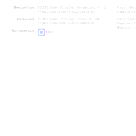
Большой зал:
191186, Санкт-Петербург, Михайловская ул., 2
Часы работы
+7 (812) 240-01-00, +7 (812) 240-01-80
Перерыв с 1
Малый зал:
191011, Санкт-Петербург, Невский пр., 30
Часы работы
+7 (812) 240-01-00, +7 (812) 240-01-70
Перерыв с 1
Вопросы на
Напишите нам:
MAX