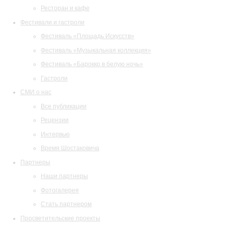
Ресторан и кафе
Фестивали и гастроли
Фестиваль «Площадь Искусств»
Фестиваль «Музыкальная коллекция»
Фестиваль «Барокко в белую ночь»
Гастроли
СМИ о нас
Все публикации
Рецензии
Интервью
Время Шостаковича
Партнеры
Наши партнеры
Фотогалерея
Стать партнером
Просветительские проекты