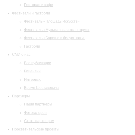
Ресторан и кафе
Фестивали и гастроли
Фестиваль «Площадь Искусств»
Фестиваль «Музыкальная коллекция»
Фестиваль «Барокко в белую ночь»
Гастроли
СМИ о нас
Все публикации
Рецензии
Интервью
Время Шостаковича
Партнеры
Наши партнеры
Фотогалерея
Стать партнером
Просветительские проекты