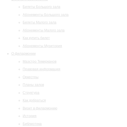
Билеты Большого зала
Абонементы Большого зала
Билеты Малого зала
Абонементы Малого зала
Как купить билет
Абонементы Музитория
О филармонии
Маэстро Темирканов
Правовая информация
Оркестры
Планы залов
Структура
Как добраться
Визит в филармонию
История
Библиотека