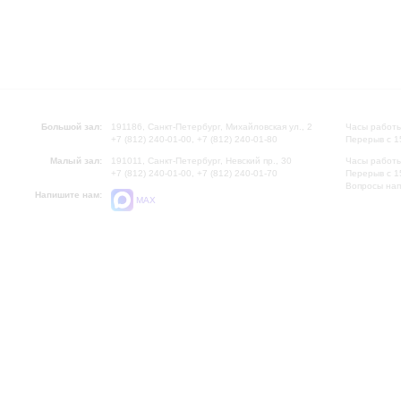
Большой зал:
191186, Санкт-Петербург, Михайловская ул., 2
Часы работы
+7 (812) 240-01-00, +7 (812) 240-01-80
Перерыв с 1
Малый зал:
191011, Санкт-Петербург, Невский пр., 30
Часы работы
+7 (812) 240-01-00, +7 (812) 240-01-70
Перерыв с 1
Вопросы на
Напишите нам:
MAX