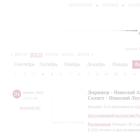
Об оркестре
История
Сост
сегодня 
2021/22
2022/23
2023/24
2024/25
2025/26
2026/27
Сентябрь
Октябрь
Ноябрь
Декабрь
Январь
Ф
1
2
3
4
5
6
7
8
9
10
11
12
13
14
Дирижер – Николай А
04
марта
,
2023
Солист – Николай Лу
20:00
,
сб
Концерт 3-го абонемента «
П
Большой зал
Заслуженный коллектив Ро
Рахманинов
: Концерт № 3 
К 150-летию со дня рождени