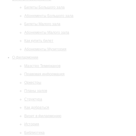
Билеты Большого зала
Абонементы Большого зала
Билеты Малого зала
Абонементы Малого зала
Как купить билет
Абонементы Музитория
О филармонии
Маэстро Темирканов
Правовая информация
Оркестры
Планы залов
Структура
Как добраться
Визит в филармонию
История
Библиотека