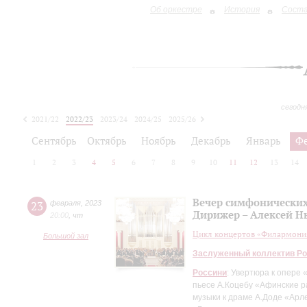
Об оркестре
История
Сост
сегодн
2021/22
2022/23
2023/24
2024/25
2025/26
2026/27
Сентябрь
Октябрь
Ноябрь
Декабрь
Январь
Ф
1
2
3
4
5
6
7
8
9
10
11
12
13
14
Вечер симфонически
23
февраля
,
2023
Дирижер – Алексей Н
20:00
,
чт
Цикл концертов «Филармония
Большой зал
Заслуженный коллектив Ро
Россини
: Увертюра к опере
пьесе А.Коцебу «Афинские 
музыки к драме А.Доде «Арл