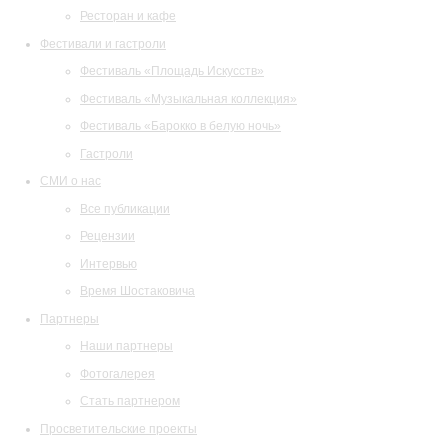
Ресторан и кафе
Фестивали и гастроли
Фестиваль «Площадь Искусств»
Фестиваль «Музыкальная коллекция»
Фестиваль «Барокко в белую ночь»
Гастроли
СМИ о нас
Все публикации
Рецензии
Интервью
Время Шостаковича
Партнеры
Наши партнеры
Фотогалерея
Стать партнером
Просветительские проекты