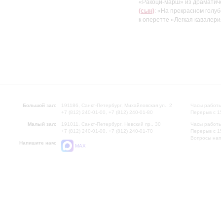
«Ракоци-марш» из драматич
(сын)
: «На прекрасном голуб
к оперетте «Легкая кавалер
Большой зал:
191186, Санкт-Петербург, Михайловская ул., 2
Часы работы
+7 (812) 240-01-00, +7 (812) 240-01-80
Перерыв с 1
Малый зал:
191011, Санкт-Петербург, Невский пр., 30
Часы работы
+7 (812) 240-01-00, +7 (812) 240-01-70
Перерыв с 1
Вопросы на
Напишите нам:
MAX