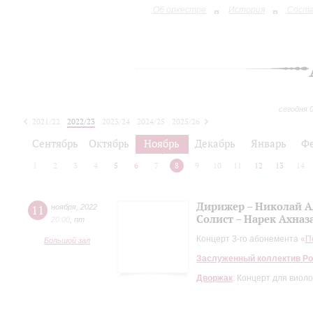
Об оркестре
История
Сост
сегодня 
2021/22
2022/23
2023/24
2024/25
2025/26
2026/27
Сентябрь
Октябрь
Ноябрь
Декабрь
Январь
Ф
1
2
3
4
5
6
7
8
9
10
11
12
13
14
Дирижер – Николай А
11
ноября
,
2022
Солист – Нарек Ахназ
20:00
,
пт
Концерт 3-го абонемента «
П
Большой зал
Заслуженный коллектив Ро
Дворжак
: Концерт для виол