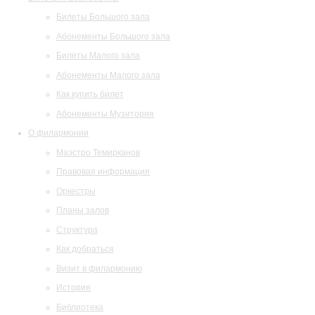
Билеты Большого зала
Абонементы Большого зала
Билеты Малого зала
Абонементы Малого зала
Как купить билет
Абонементы Музитория
О филармонии
Маэстро Темирканов
Правовая информация
Оркестры
Планы залов
Структура
Как добраться
Визит в филармонию
История
Библиотека