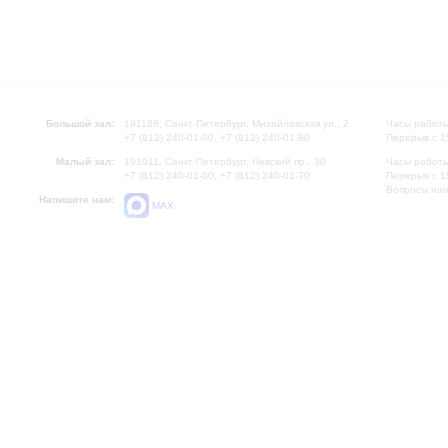
Большой зал:
191186, Санкт-Петербург, Михайловская ул., 2
Часы работы
+7 (812) 240-01-00, +7 (812) 240-01-80
Перерыв с 1
Малый зал:
191011, Санкт-Петербург, Невский пр., 30
Часы работы
+7 (812) 240-01-00, +7 (812) 240-01-70
Перерыв с 1
Вопросы на
Напишите нам:
MAX