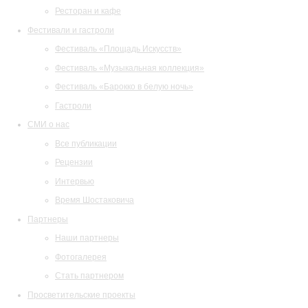
Ресторан и кафе
Фестивали и гастроли
Фестиваль «Площадь Искусств»
Фестиваль «Музыкальная коллекция»
Фестиваль «Барокко в белую ночь»
Гастроли
СМИ о нас
Все публикации
Рецензии
Интервью
Время Шостаковича
Партнеры
Наши партнеры
Фотогалерея
Стать партнером
Просветительские проекты