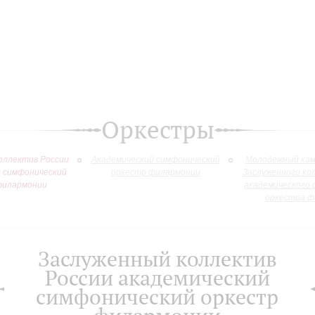
Оркестры
оллектив России
Академический симфонический
Молодежный кам
й симфонический
оркестр филармонии
Заслуженного ко
филармонии
академического 
оркестра ф
Заслуженный коллектив
России академический
симфонический оркестр