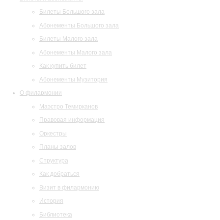
Билеты Большого зала
Абонементы Большого зала
Билеты Малого зала
Абонементы Малого зала
Как купить билет
Абонементы Музитория
О филармонии
Маэстро Темирканов
Правовая информация
Оркестры
Планы залов
Структура
Как добраться
Визит в филармонию
История
Библиотека