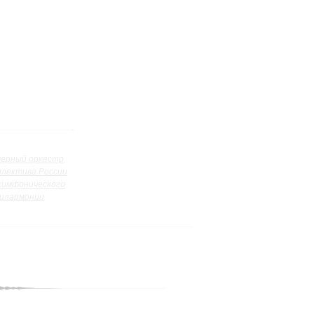
ерный оркестр
ллектива России
симфонического
илармонии