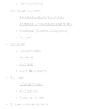
Ресторан и кафе
Фестивали и гастроли
Фестиваль «Площадь Искусств»
Фестиваль «Музыкальная коллекция»
Фестиваль «Барокко в белую ночь»
Гастроли
СМИ о нас
Все публикации
Рецензии
Интервью
Время Шостаковича
Партнеры
Наши партнеры
Фотогалерея
Стать партнером
Просветительские проекты