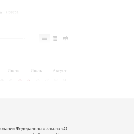
Пресса
Июнь
Июль
Август
24
25
26
27
28
29
30
31
новании Федерального закона «О