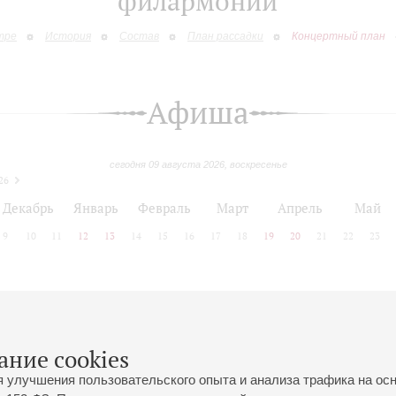
филармонии
тре
История
Состав
План рассадки
Концертный план
Афиша
сегодня 09 августа 2026, воскресенье
26
Декабрь
Январь
Февраль
Март
Апрель
Май
9
10
11
12
13
14
15
16
17
18
19
20
21
22
23
 позднее
ание cookies
я улучшения пользовательского опыта и анализа трафика на ос