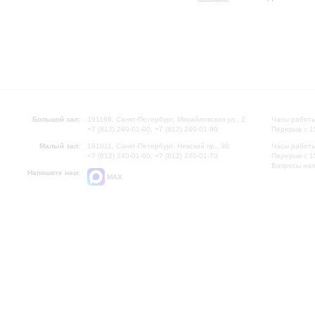
Большой зал:
191186, Санкт-Петербург, Михайловская ул., 2
Часы работы
+7 (812) 240-01-00, +7 (812) 240-01-80
Перерыв с 1
Малый зал:
191011, Санкт-Петербург, Невский пр., 30
Часы работы
+7 (812) 240-01-00, +7 (812) 240-01-70
Перерыв с 1
Вопросы на
Напишите нам:
MAX