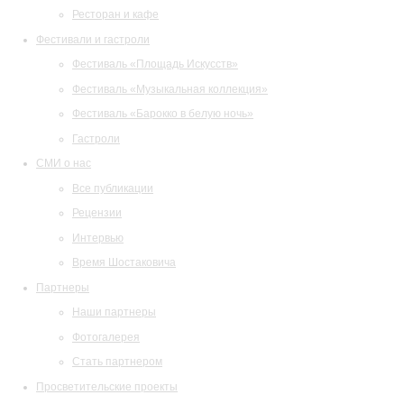
Ресторан и кафе
Фестивали и гастроли
Фестиваль «Площадь Искусств»
Фестиваль «Музыкальная коллекция»
Фестиваль «Барокко в белую ночь»
Гастроли
СМИ о нас
Все публикации
Рецензии
Интервью
Время Шостаковича
Партнеры
Наши партнеры
Фотогалерея
Стать партнером
Просветительские проекты