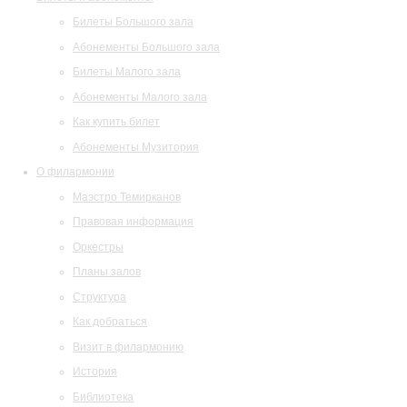
Билеты Большого зала
Абонементы Большого зала
Билеты Малого зала
Абонементы Малого зала
Как купить билет
Абонементы Музитория
О филармонии
Маэстро Темирканов
Правовая информация
Оркестры
Планы залов
Структура
Как добраться
Визит в филармонию
История
Библиотека