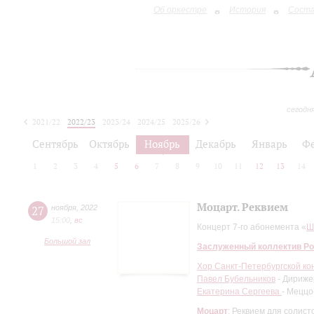
Об оркестре
История
Сост
сегодн
2021/22
2022/23
2023/24
2024/25
2025/26
2026/27
Сентябрь
Октябрь
Ноябрь
Декабрь
Январь
Ф
1
2
3
4
5
6
7
8
9
10
11
12
13
14
Моцарт. Реквием
27
ноября
,
2022
15:00
,
вc
Концерт 7-го абонемента «
Ш
Большой зал
Заслуженный коллектив Ро
Хор Санкт-Петербургской ко
Павел Бубельников
- Дириже
Екатерина Сергеева
- Меццо
Моцарт
: Реквием для солист