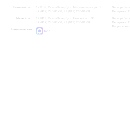
Большой зал:
191186, Санкт-Петербург, Михайловская ул., 2
Часы работы
+7 (812) 240-01-00, +7 (812) 240-01-80
Перерыв с 1
Малый зал:
191011, Санкт-Петербург, Невский пр., 30
Часы работы
+7 (812) 240-01-00, +7 (812) 240-01-70
Перерыв с 1
Вопросы на
Напишите нам:
MAX