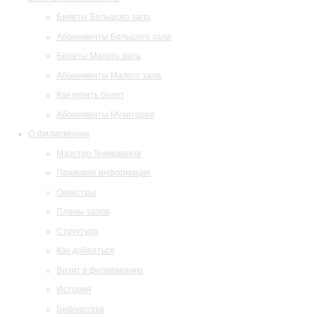
Билеты Большого зала
Абонементы Большого зала
Билеты Малого зала
Абонементы Малого зала
Как купить билет
Абонементы Музитория
О филармонии
Маэстро Темирканов
Правовая информация
Оркестры
Планы залов
Структура
Как добраться
Визит в филармонию
История
Библиотека