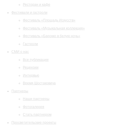
Ресторан и кафе
Фестивали и гастроли
Фестиваль «Площадь Искусств»
Фестиваль «Музыкальная коллекция»
Фестиваль «Барокко в белую ночь»
Гастроли
СМИ о нас
Все публикации
Рецензии
Интервью
Время Шостаковича
Партнеры
Наши партнеры
Фотогалерея
Стать партнером
Просветительские проекты