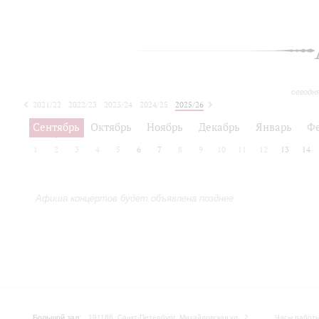
сегодн
2021/22
2022/23
2023/24
2024/25
2025/26
2026/27
Сентябрь
Октябрь
Ноябрь
Декабрь
Январь
Ф
1
2
3
4
5
6
7
8
9
10
11
12
13
14
Афиша концертов будет объявлена позднее
Большой зал:
191186, Санкт-Петербург, Михайловская ул., 2
Часы работы