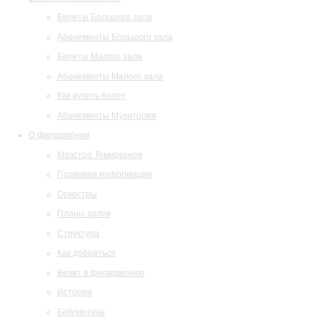
Билеты Большого зала
Абонементы Большого зала
Билеты Малого зала
Абонементы Малого зала
Как купить билет
Абонементы Музитория
О филармонии
Маэстро Темирканов
Правовая информация
Оркестры
Планы залов
Структура
Как добраться
Визит в филармонию
История
Библиотека