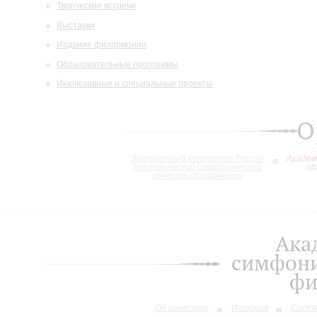
Творческие встречи
Выставки
Издания филармонии
Образовательные программы
Инклюзивные и специальные проекты
О
Заслуженный коллектив России
Академ
академический симфонический
ор
оркестр филармонии
Ака
симфони
фи
Об оркестре
История
Сост