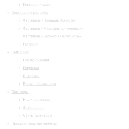
Ресторан и кафе
Фестивали и гастроли
Фестиваль «Площадь Искусств»
Фестиваль «Музыкальная коллекция»
Фестиваль «Барокко в белую ночь»
Гастроли
СМИ о нас
Все публикации
Рецензии
Интервью
Время Шостаковича
Партнеры
Наши партнеры
Фотогалерея
Стать партнером
Просветительские проекты