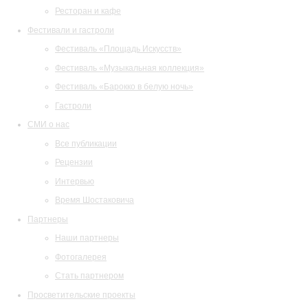
Ресторан и кафе
Фестивали и гастроли
Фестиваль «Площадь Искусств»
Фестиваль «Музыкальная коллекция»
Фестиваль «Барокко в белую ночь»
Гастроли
СМИ о нас
Все публикации
Рецензии
Интервью
Время Шостаковича
Партнеры
Наши партнеры
Фотогалерея
Стать партнером
Просветительские проекты