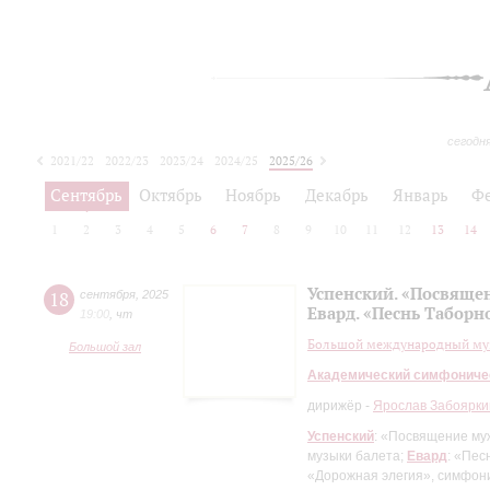
сегодн
2021/22
2022/23
2023/24
2024/25
2025/26
2026/27
Сентябрь
Октябрь
Ноябрь
Декабрь
Январь
Ф
1
2
3
4
5
6
7
8
9
10
11
12
13
14
Успенский. «Посвяще
18
сентября
,
2025
Евард. «Песнь Таборн
19:00
,
чт
Большой международный муз
Большой зал
Академический симфониче
дирижёр -
Ярослав Забоярки
Успенский
: «Посвящение му
музыки балета;
Евард
: «Пес
«Дорожная элегия», симфони