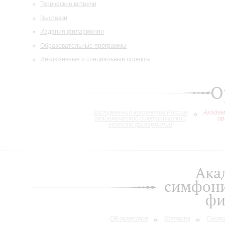
Творческие встречи
Выставки
Издания филармонии
Образовательные программы
Инклюзивные и специальные проекты
О
Заслуженный коллектив России
Академ
академический симфонический
ор
оркестр филармонии
Ака
симфони
фи
Об оркестре
История
Сост