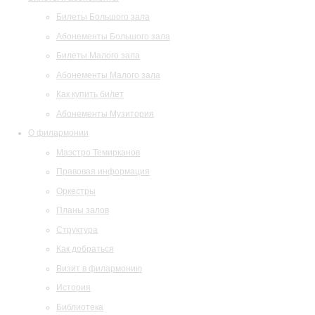
Билеты Большого зала
Абонементы Большого зала
Билеты Малого зала
Абонементы Малого зала
Как купить билет
Абонементы Музитория
О филармонии
Маэстро Темирканов
Правовая информация
Оркестры
Планы залов
Структура
Как добраться
Визит в филармонию
История
Библиотека