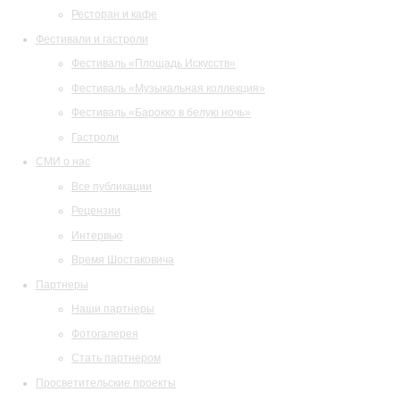
Ресторан и кафе
Фестивали и гастроли
Фестиваль «Площадь Искусств»
Фестиваль «Музыкальная коллекция»
Фестиваль «Барокко в белую ночь»
Гастроли
СМИ о нас
Все публикации
Рецензии
Интервью
Время Шостаковича
Партнеры
Наши партнеры
Фотогалерея
Стать партнером
Просветительские проекты