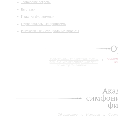
Творческие встречи
Выставки
Издания филармонии
Образовательные программы
Инклюзивные и специальные проекты
О
Заслуженный коллектив России
Академ
академический симфонический
ор
оркестр филармонии
Ака
симфони
фи
Об оркестре
История
Сост