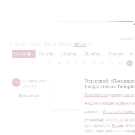
сегодня 
2021/22
2022/23
2023/24
2024/25
2025/26
2026/27
Сентябрь
Октябрь
Ноябрь
Декабрь
Январь
Ф
1
2
3
4
5
6
7
8
9
10
11
12
13
14
Успенский. «Посвяще
18
сентября
,
2025
Евард. «Песнь Таборн
19:00
,
чт
Большой международный муз
Большой зал
Академический симфониче
дирижёр -
Ярослав Забоярки
Успенский
: «Посвящение му
музыки балета;
Евард
: «Пес
«Дорожная элегия», симфони