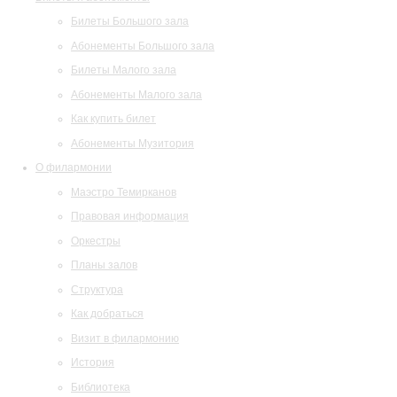
Билеты Большого зала
Абонементы Большого зала
Билеты Малого зала
Абонементы Малого зала
Как купить билет
Абонементы Музитория
О филармонии
Маэстро Темирканов
Правовая информация
Оркестры
Планы залов
Структура
Как добраться
Визит в филармонию
История
Библиотека