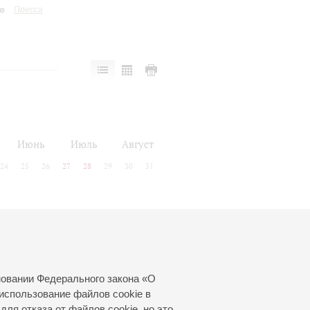
Пресса
Июнь
Июль
Август
24
25
26
27
28
29
30
31
новании Федерального закона «О
использование файлов cookie в
для отказа от файлов cookie, но это