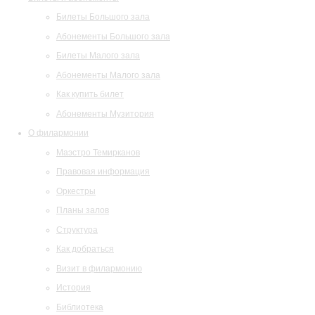
Билеты Большого зала
Абонементы Большого зала
Билеты Малого зала
Абонементы Малого зала
Как купить билет
Абонементы Музитория
О филармонии
Маэстро Темирканов
Правовая информация
Оркестры
Планы залов
Структура
Как добраться
Визит в филармонию
История
Библиотека