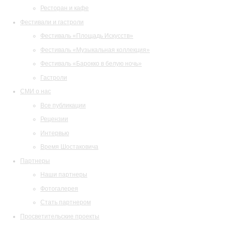
Ресторан и кафе
Фестивали и гастроли
Фестиваль «Площадь Искусств»
Фестиваль «Музыкальная коллекция»
Фестиваль «Барокко в белую ночь»
Гастроли
СМИ о нас
Все публикации
Рецензии
Интервью
Время Шостаковича
Партнеры
Наши партнеры
Фотогалерея
Стать партнером
Просветительские проекты