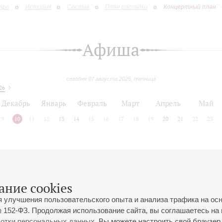
тре
История
Состав
План рассадки
Концертный план
Афиша
сегодня 07 августа 2026, пятница
26
Декабрь
Январь
Февраль
Март
Апрель
Май
9
10
11
12
13
14
15
16
17
18
19
20
21
22
23
 позднее
ание cookies
я улучшения пользовательского опыта и анализа трафика на ос
 152-ФЗ. Продолжая использование сайта, вы соглашаетесь на 
ботки персональных данных
. Вы можете настроить свой браузер 