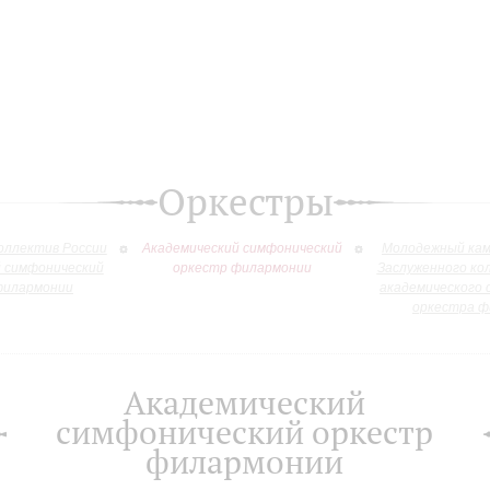
Оркестры
оллектив России
Академический симфонический
Молодежный кам
й симфонический
оркестр филармонии
Заслуженного ко
филармонии
академического 
оркестра ф
Академический
симфонический оркестр
филармонии