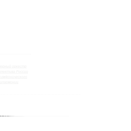
ерный оркестр
ллектива России
симфонического
илармонии