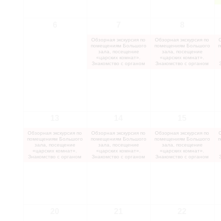
6
7
8
Обзорная экскурсия по
Обзорная экскурсия по
помещениям Большого
помещениям Большого
п
зала, посещение
зала, посещение
«царских комнат».
«царских комнат».
Знакомство с органом
Знакомство с органом
13
14
15
Обзорная экскурсия по
Обзорная экскурсия по
Обзорная экскурсия по
помещениям Большого
помещениям Большого
помещениям Большого
п
зала, посещение
зала, посещение
зала, посещение
«царских комнат».
«царских комнат».
«царских комнат».
Знакомство с органом
Знакомство с органом
Знакомство с органом
20
21
22