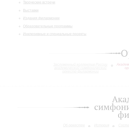
Творческие встречи
Выставки
Издания филармонии
Образовательные программы
Инклюзивные и специальные проекты
О
Заслуженный коллектив России
Академ
академический симфонический
ор
оркестр филармонии
Ака
симфони
фи
Об оркестре
История
Сост