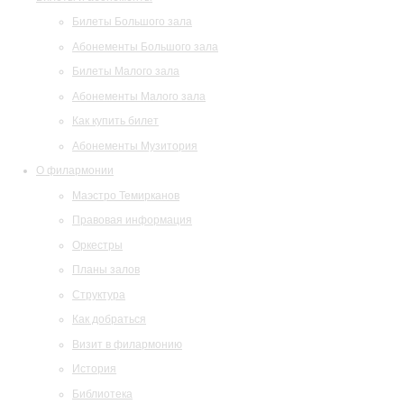
Билеты Большого зала
Абонементы Большого зала
Билеты Малого зала
Абонементы Малого зала
Как купить билет
Абонементы Музитория
О филармонии
Маэстро Темирканов
Правовая информация
Оркестры
Планы залов
Структура
Как добраться
Визит в филармонию
История
Библиотека