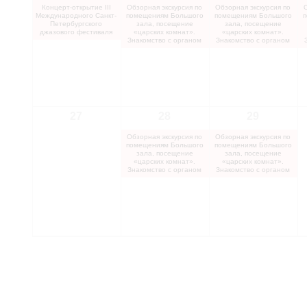
Концерт-открытие III
Обзорная экскурсия по
Обзорная экскурсия по
Международного Санкт-
помещениям Большого
помещениям Большого
п
Петербургского
зала, посещение
зала, посещение
джазового фестиваля
«царских комнат».
«царских комнат».
Знакомство с органом
Знакомство с органом
27
28
29
Обзорная экскурсия по
Обзорная экскурсия по
помещениям Большого
помещениям Большого
зала, посещение
зала, посещение
«царских комнат».
«царских комнат».
Знакомство с органом
Знакомство с органом