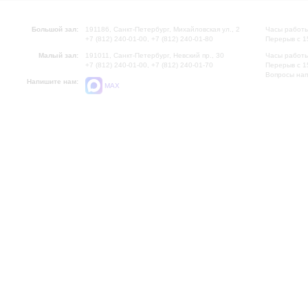
Большой зал:
191186, Санкт-Петербург, Михайловская ул., 2
Часы работы
+7 (812) 240-01-00, +7 (812) 240-01-80
Перерыв с 1
Малый зал:
191011, Санкт-Петербург, Невский пр., 30
Часы работы
+7 (812) 240-01-00, +7 (812) 240-01-70
Перерыв с 1
Вопросы на
Напишите нам:
MAX