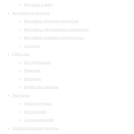
Ресторан и кафе
Фестивали и гастроли
Фестиваль «Площадь Искусств»
Фестиваль «Музыкальная коллекция»
Фестиваль «Барокко в белую ночь»
Гастроли
СМИ о нас
Все публикации
Рецензии
Интервью
Время Шостаковича
Партнеры
Наши партнеры
Фотогалерея
Стать партнером
Просветительские проекты