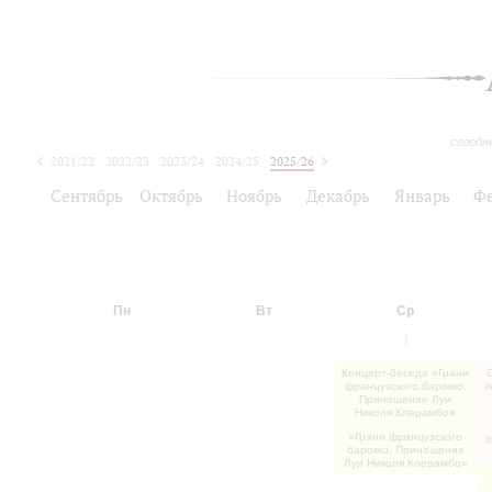
сегодн
2021/22
2022/23
2023/24
2024/25
2025/26
2026/27
Сентябрь
Октябрь
Ноябрь
Декабрь
Январь
Ф
Пн
Вт
Ср
1
Концерт-беседа «Грани
французского барокко.
п
Приношение Луи
Николя Клерамбо»
«Грани французского
з
барокко. Приношение
Луи Николя Клерамбо»