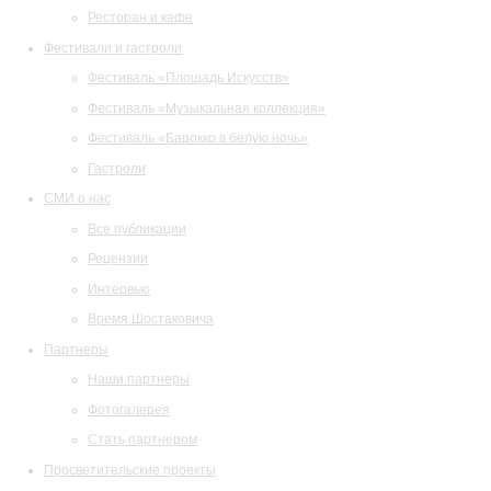
Ресторан и кафе
Фестивали и гастроли
Фестиваль «Площадь Искусств»
Фестиваль «Музыкальная коллекция»
Фестиваль «Барокко в белую ночь»
Гастроли
СМИ о нас
Все публикации
Рецензии
Интервью
Время Шостаковича
Партнеры
Наши партнеры
Фотогалерея
Стать партнером
Просветительские проекты