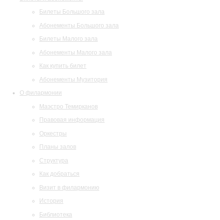
Билеты Большого зала
Абонементы Большого зала
Билеты Малого зала
Абонементы Малого зала
Как купить билет
Абонементы Музитория
О филармонии
Маэстро Темирканов
Правовая информация
Оркестры
Планы залов
Структура
Как добраться
Визит в филармонию
История
Библиотека