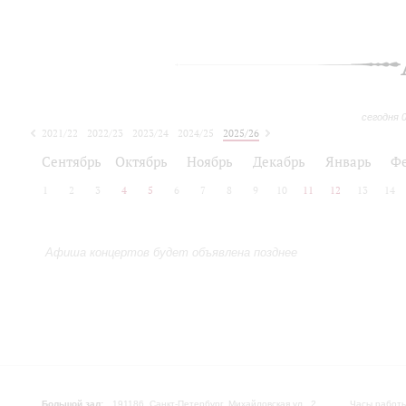
сегодня 
2021/22
2022/23
2023/24
2024/25
2025/26
2026/27
Сентябрь
Октябрь
Ноябрь
Декабрь
Январь
Ф
1
2
3
4
5
6
7
8
9
10
11
12
13
14
Афиша концертов будет объявлена позднее
Большой зал:
191186, Санкт-Петербург, Михайловская ул., 2
Часы работы