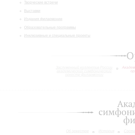
Творческие встречи
Выставки
Издания филармонии
Образовательные программы
Инклюзивные и специальные проекты
О
Заслуженный коллектив России
Академ
академический симфонический
ор
оркестр филармонии
Ака
симфони
фи
Об оркестре
История
Сост