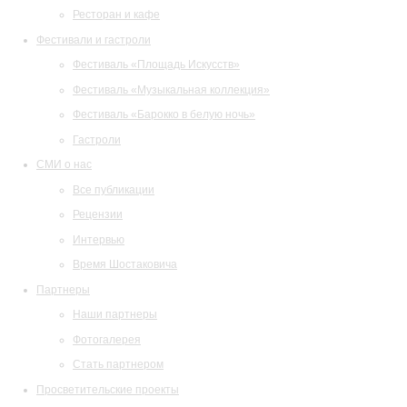
Ресторан и кафе
Фестивали и гастроли
Фестиваль «Площадь Искусств»
Фестиваль «Музыкальная коллекция»
Фестиваль «Барокко в белую ночь»
Гастроли
СМИ о нас
Все публикации
Рецензии
Интервью
Время Шостаковича
Партнеры
Наши партнеры
Фотогалерея
Стать партнером
Просветительские проекты