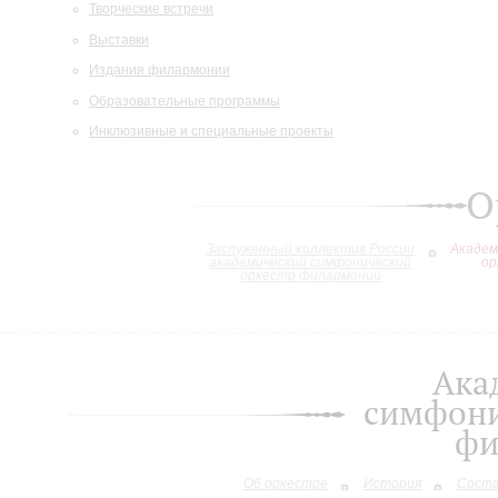
Творческие встречи
Выставки
Издания филармонии
Образовательные программы
Инклюзивные и специальные проекты
О
Заслуженный коллектив России
Академ
академический симфонический
ор
оркестр филармонии
Ака
симфони
фи
Об оркестре
История
Сост