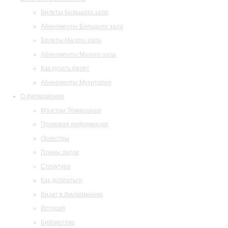
Билеты Большого зала
Абонементы Большого зала
Билеты Малого зала
Абонементы Малого зала
Как купить билет
Абонементы Музитория
О филармонии
Маэстро Темирканов
Правовая информация
Оркестры
Планы залов
Структура
Как добраться
Визит в филармонию
История
Библиотека