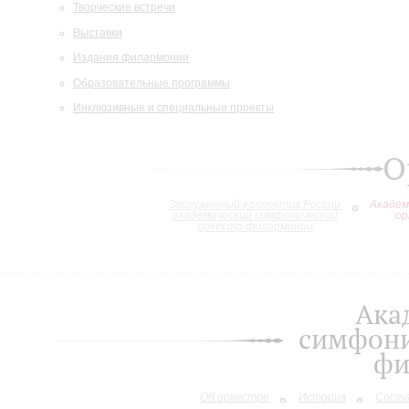
Творческие встречи
Выставки
Издания филармонии
Образовательные программы
Инклюзивные и специальные проекты
О
Заслуженный коллектив России
Академ
академический симфонический
ор
оркестр филармонии
Ака
симфони
фи
Об оркестре
История
Сост