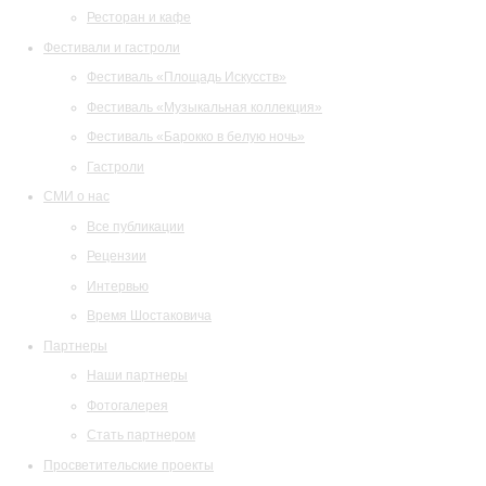
Ресторан и кафе
Фестивали и гастроли
Фестиваль «Площадь Искусств»
Фестиваль «Музыкальная коллекция»
Фестиваль «Барокко в белую ночь»
Гастроли
СМИ о нас
Все публикации
Рецензии
Интервью
Время Шостаковича
Партнеры
Наши партнеры
Фотогалерея
Стать партнером
Просветительские проекты