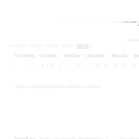
сегодн
2021/22
2022/23
2023/24
2024/25
2025/26
2026/27
Сентябрь
Октябрь
Ноябрь
Декабрь
Январь
Ф
1
2
3
4
5
6
7
8
9
10
11
12
13
14
Афиша концертов будет объявлена позднее
Большой зал:
191186, Санкт-Петербург, Михайловская ул., 2
Часы работы