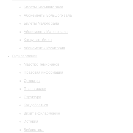
Билеты Большого зала
Абонементы Большого зала
Билеты Малого зала
Абонементы Малого зала
Как купить билет
Абонементы Музитория
О филармонии
Маэстро Темирканов
Правовая информация
Оркестры
Планы залов
Структура
Как добраться
Визит в филармонию
История
Библиотека