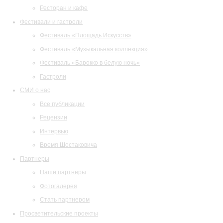
Ресторан и кафе
Фестивали и гастроли
Фестиваль «Площадь Искусств»
Фестиваль «Музыкальная коллекция»
Фестиваль «Барокко в белую ночь»
Гастроли
СМИ о нас
Все публикации
Рецензии
Интервью
Время Шостаковича
Партнеры
Наши партнеры
Фотогалерея
Стать партнером
Просветительские проекты