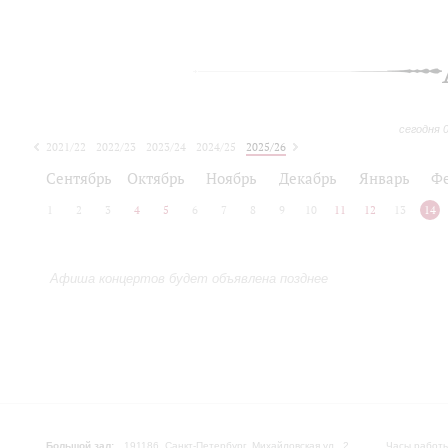
сегодня 
2021/22
2022/23
2023/24
2024/25
2025/26
2026/27
Сентябрь
Октябрь
Ноябрь
Декабрь
Январь
Ф
1
2
3
4
5
6
7
8
9
10
11
12
13
14
Афиша концертов будет объявлена позднее
Большой зал:
191186, Санкт-Петербург, Михайловская ул., 2
Часы работы