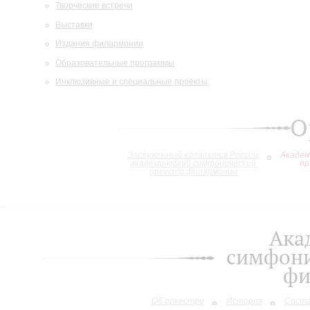
Творческие встречи
Выставки
Издания филармонии
Образовательные программы
Инклюзивные и специальные проекты
О
Заслуженный коллектив России
Академ
академический симфонический
ор
оркестр филармонии
Ака
симфони
фи
Об оркестре
История
Сост