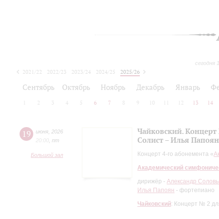
сегодня 
2021/22
2022/23
2023/24
2024/25
2025/26
2026/27
Сентябрь
Октябрь
Ноябрь
Декабрь
Январь
Ф
1
2
3
4
5
6
7
8
9
10
11
12
13
14
Чайковский. Концерт
19
июня
,
2026
Солист – Илья Папоян
20:00
,
пт
Концерт 4-го абонемента «
А
Большой зал
Академический симфониче
дирижёр -
Александр Соловь
Илья Папоян
- фортепиано
Чайковский
: Концерт № 2 д