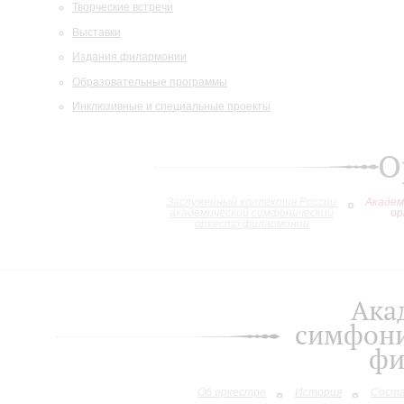
Творческие встречи
Выставки
Издания филармонии
Образовательные программы
Инклюзивные и специальные проекты
О
Заслуженный коллектив России
Академ
академический симфонический
ор
оркестр филармонии
Ака
симфони
фи
Об оркестре
История
Сост