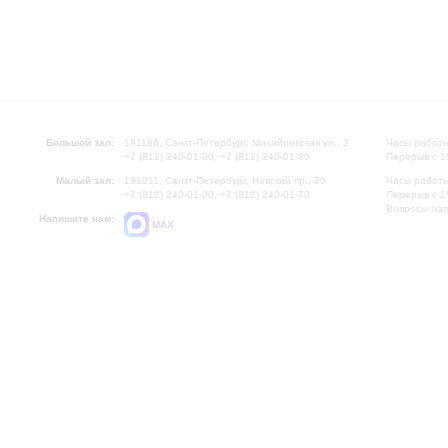
Большой зал:
191186, Санкт-Петербург, Михайловская ул., 2
Часы работы
+7 (812) 240-01-00, +7 (812) 240-01-80
Перерыв с 1
Малый зал:
191011, Санкт-Петербург, Невский пр., 30
Часы работы
+7 (812) 240-01-00, +7 (812) 240-01-70
Перерыв с 1
Вопросы на
Напишите нам:
MAX