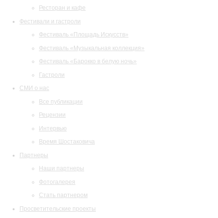
Ресторан и кафе
Фестивали и гастроли
Фестиваль «Площадь Искусств»
Фестиваль «Музыкальная коллекция»
Фестиваль «Барокко в белую ночь»
Гастроли
СМИ о нас
Все публикации
Рецензии
Интервью
Время Шостаковича
Партнеры
Наши партнеры
Фотогалерея
Стать партнером
Просветительские проекты