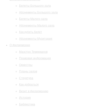
Билеты Большого зала
Абонементы Большого зала
Билеты Малого зала
Абонементы Малого зала
Как купить билет
Абонементы Музитория
О филармонии
Маэстро Темирканов
Правовая информация
Оркестры
Планы залов
Структура
Как добраться
Визит в филармонию
История
Библиотека