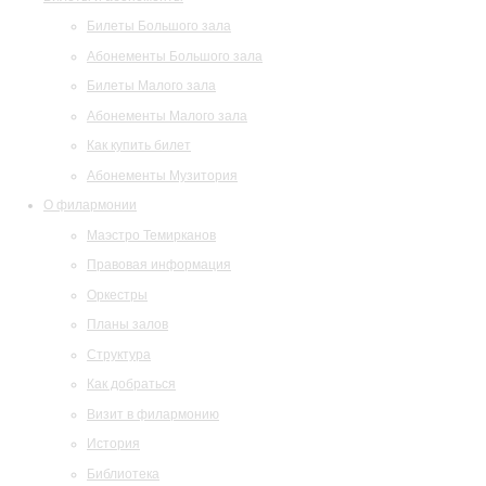
Билеты Большого зала
Абонементы Большого зала
Билеты Малого зала
Абонементы Малого зала
Как купить билет
Абонементы Музитория
О филармонии
Маэстро Темирканов
Правовая информация
Оркестры
Планы залов
Структура
Как добраться
Визит в филармонию
История
Библиотека