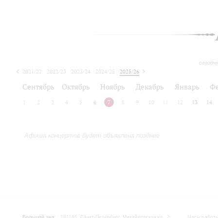
сегодн
2021/22
2022/23
2023/24
2024/25
2025/26
2026/27
Сентябрь
Октябрь
Ноябрь
Декабрь
Январь
Ф
1
2
3
4
5
6
7
8
9
10
11
12
13
14
Афиша концертов будет объявлена позднее
Большой зал:
191186, Санкт-Петербург, Михайловская ул., 2
Часы работы