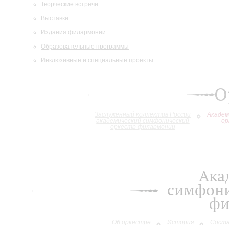
Творческие встречи
Выставки
Издания филармонии
Образовательные программы
Инклюзивные и специальные проекты
О
Заслуженный коллектив России
Академ
академический симфонический
ор
оркестр филармонии
Ака
симфони
фи
Об оркестре
История
Сост