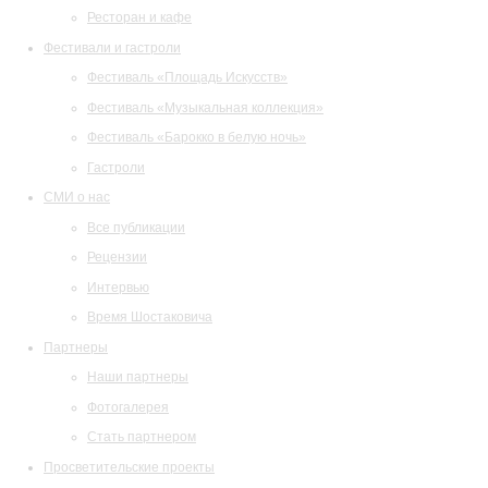
Ресторан и кафе
Фестивали и гастроли
Фестиваль «Площадь Искусств»
Фестиваль «Музыкальная коллекция»
Фестиваль «Барокко в белую ночь»
Гастроли
СМИ о нас
Все публикации
Рецензии
Интервью
Время Шостаковича
Партнеры
Наши партнеры
Фотогалерея
Стать партнером
Просветительские проекты