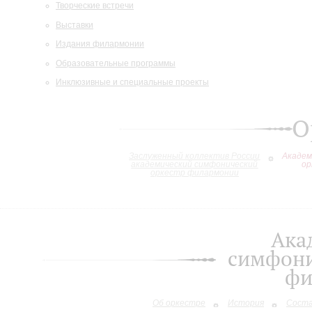
Творческие встречи
Выставки
Издания филармонии
Образовательные программы
Инклюзивные и специальные проекты
О
Заслуженный коллектив России
Академ
академический симфонический
ор
оркестр филармонии
Ака
симфони
фи
Об оркестре
История
Сост