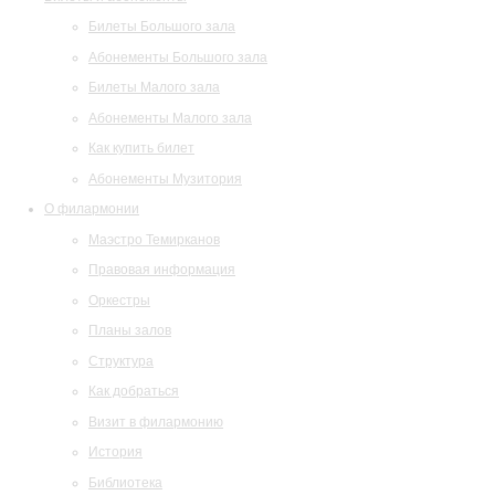
Билеты Большого зала
Абонементы Большого зала
Билеты Малого зала
Абонементы Малого зала
Как купить билет
Абонементы Музитория
О филармонии
Маэстро Темирканов
Правовая информация
Оркестры
Планы залов
Структура
Как добраться
Визит в филармонию
История
Библиотека