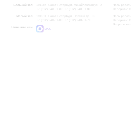
Большой зал:
191186, Санкт-Петербург, Михайловская ул., 2
Часы работы
+7 (812) 240-01-00, +7 (812) 240-01-80
Перерыв с 1
Малый зал:
191011, Санкт-Петербург, Невский пр., 30
Часы работы
+7 (812) 240-01-00, +7 (812) 240-01-70
Перерыв с 1
Вопросы на
Напишите нам:
MAX