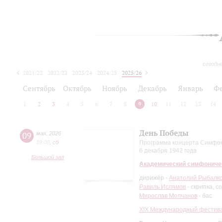
сегодн
2021/22
2022/23
2023/24
2024/25
2025/26
2026/27
Сентябрь
Октябрь
Ноябрь
Декабрь
Январь
Ф
1
2
3
4
5
6
7
8
9
10
11
12
13
14
День Победы
09
мая
,
2026
19:00
,
сб
Программа концерта Симфони
6 декабря 1942 года
Большой зал
Академический симфониче
дирижёр -
Анатолий Рыбалк
Равиль Ислямов
- скрипка, 
Мирослав Молчанов
- бас
XIХ Международный фестива