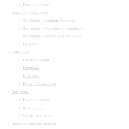
Ресторан и кафе
Фестивали и гастроли
Фестиваль «Площадь Искусств»
Фестиваль «Музыкальная коллекция»
Фестиваль «Барокко в белую ночь»
Гастроли
СМИ о нас
Все публикации
Рецензии
Интервью
Время Шостаковича
Партнеры
Наши партнеры
Фотогалерея
Стать партнером
Просветительские проекты