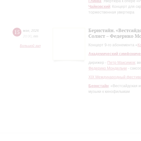
Глинка
: Увертюра к опере «
Чайковский
: Концерт для ск
торжественная увертюра
Бернстайн. «Вестсайд
15
мая
,
2026
Солист – Федерико М
20:00
,
пт
Концерт 9-го абонемента «
К
Большой зал
Академический симфониче
дирижер -
Петр Максимов
; в
Федерико Мондельчи
- саксо
XIХ Международный фестива
Бернстайн
: «Вестсайдская 
музыки к кинофильмам