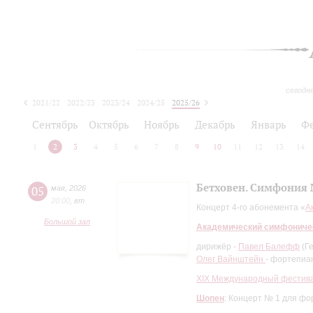
сегодн
2021/22
2022/23
2023/24
2024/25
2025/26
2026/27
Сентябрь
Октябрь
Ноябрь
Декабрь
Январь
Ф
1
2
3
4
5
6
7
8
9
10
11
12
13
14
Бетховен. Симфония 
05
мая
,
2026
20:00
,
вт
Концерт 4-го абонемента «
А
Большой зал
Академический симфониче
дирижёр -
Павел Балефф
(Ге
Олег Вайнштейн
- фортепиа
XIХ Международный фестива
Шопен
: Концерт № 1 для фо