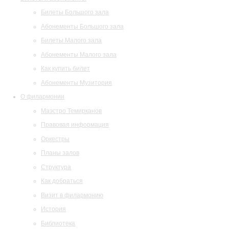
Билеты Большого зала
Абонементы Большого зала
Билеты Малого зала
Абонементы Малого зала
Как купить билет
Абонементы Музитория
О филармонии
Маэстро Темирканов
Правовая информация
Оркестры
Планы залов
Структура
Как добраться
Визит в филармонию
История
Библиотека