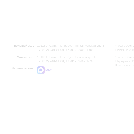
Большой зал:
191186, Санкт-Петербург, Михайловская ул., 2
Часы работы
+7 (812) 240-01-00, +7 (812) 240-01-80
Перерыв с 1
Малый зал:
191011, Санкт-Петербург, Невский пр., 30
Часы работы
+7 (812) 240-01-00, +7 (812) 240-01-70
Перерыв с 1
Вопросы на
Напишите нам:
MAX