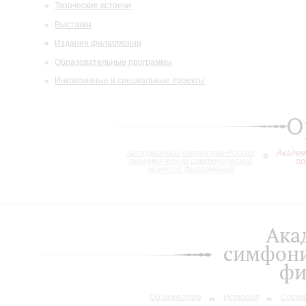
Творческие встречи
Выставки
Издания филармонии
Образовательные программы
Инклюзивные и специальные проекты
О
Заслуженный коллектив России
Академ
академический симфонический
ор
оркестр филармонии
Ака
симфони
фи
Об оркестре
История
Сост