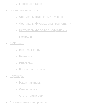
Ресторан и кафе
Фестивали и гастроли
Фестиваль «Площадь Искусств»
Фестиваль «Музыкальная коллекция»
Фестиваль «Барокко в белую ночь»
Гастроли
СМИ о нас
Все публикации
Рецензии
Интервью
Время Шостаковича
Партнеры
Наши партнеры
Фотогалерея
Стать партнером
Просветительские проекты