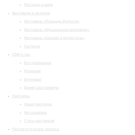
Ресторан и кафе
Фестивали и гастроли
Фестиваль «Площадь Искусств»
Фестиваль «Музыкальная коллекция»
Фестиваль «Барокко в белую ночь»
Гастроли
СМИ о нас
Все публикации
Рецензии
Интервью
Время Шостаковича
Партнеры
Наши партнеры
Фотогалерея
Стать партнером
Просветительские проекты