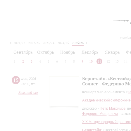
сегодн
2021/22
2022/23
2023/24
2024/25
2025/26
2026/27
Сентябрь
Октябрь
Ноябрь
Декабрь
Январь
Ф
1
2
3
4
5
6
7
8
9
10
11
12
13
14
Бернстайн. «Вестсайд
15
мая
,
2026
Солист – Федерико М
20:00
,
пт
Концерт 9-го абонемента «
К
Большой зал
Академический симфониче
дирижер -
Петр Максимов
; в
Федерико Мондельчи
- саксо
XIХ Международный фестива
Бернстайн
: «Вестсайдская 