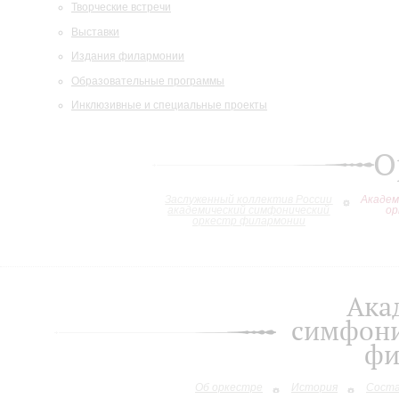
Творческие встречи
Выставки
Издания филармонии
Образовательные программы
Инклюзивные и специальные проекты
О
Заслуженный коллектив России
Академ
академический симфонический
ор
оркестр филармонии
Ака
симфони
фи
Об оркестре
История
Сост