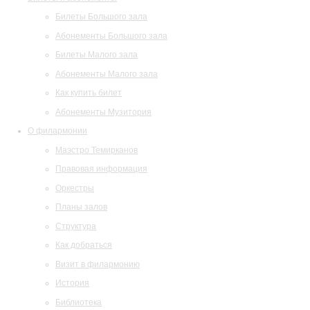
Билеты Большого зала
Абонементы Большого зала
Билеты Малого зала
Абонементы Малого зала
Как купить билет
Абонементы Музитория
О филармонии
Маэстро Темирканов
Правовая информация
Оркестры
Планы залов
Структура
Как добраться
Визит в филармонию
История
Библиотека