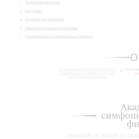
Творческие встречи
Выставки
Издания филармонии
Образовательные программы
Инклюзивные и специальные проекты
О
Заслуженный коллектив России
Академ
академический симфонический
ор
оркестр филармонии
Ака
симфони
фи
Об оркестре
История
Сост