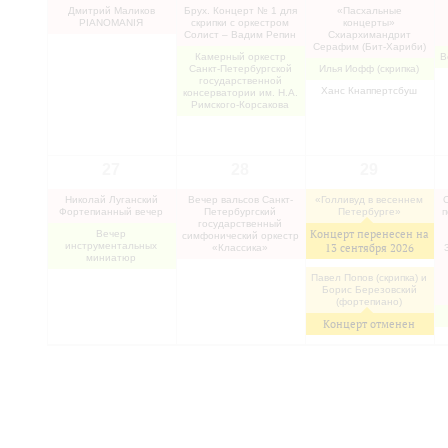
Дмитрий Маликов
Брух. Концерт № 1 для
«Пасхальные
PIANOMANIЯ
скрипки с оркестром
концерты»
Солист – Вадим Репин
Схиархимандрит
Серафим (Бит-Хариби)
Камерный оркестр
В
Санкт-Петербургской
Илья Иофф (скрипка)
государственной
Ханс Кнаппертсбуш
консерватории им. Н.А.
Римского-Корсакова
27
28
29
Николай Луганский
Вечер вальсов Санкт-
«Голливуд в весеннем
Фортепианный вечер
Петербургский
Петербурге»
п
государственный
Концерт перенесен на
Вечер
симфонический оркестр
инструментальных
13 сентября 2026
«Классика»
миниатюр
Павел Попов (скрипка) и
Борис Березовский
(фортепиано)
Концерт отменен