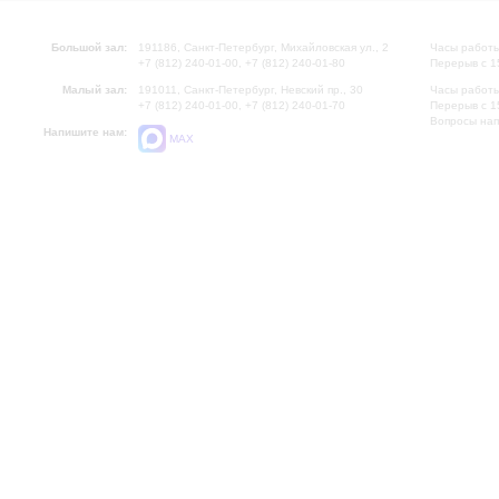
Большой зал:
191186, Санкт-Петербург, Михайловская ул., 2
Часы работы
+7 (812) 240-01-00, +7 (812) 240-01-80
Перерыв с 1
Малый зал:
191011, Санкт-Петербург, Невский пр., 30
Часы работы
+7 (812) 240-01-00, +7 (812) 240-01-70
Перерыв с 1
Вопросы на
Напишите нам:
MAX