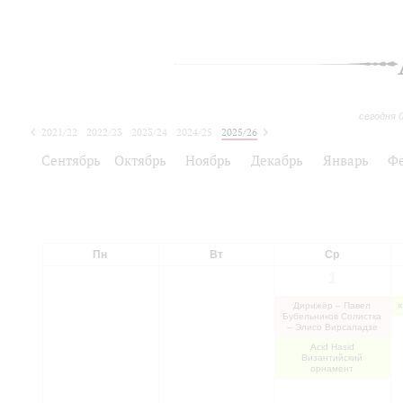
сегодня 
2021/22
2022/23
2023/24
2024/25
2025/26
2026/27
Сентябрь
Октябрь
Ноябрь
Декабрь
Январь
Ф
Пн
Вт
Ср
1
Дирижёр – Павел
Бубельников Солистка
– Элисо Вирсаладзе
Acid Hasid
Византийский
орнамент