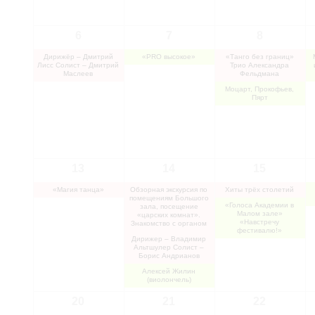
6
7
8
Дирижёр – Дмитрий
«PRO высокое»
«Танго без границ»
Лисс Солист – Дмитрий
Трио Александра
Маслеев
Фельдмана
Моцарт, Прокофьев,
Пярт
13
14
15
«Магия танца»
Обзорная экскурсия по
Хиты трёх столетий
помещениям Большого
«Голоса Академии в
зала, посещение
Малом зале»
«царских комнат».
«Навстречу
Знакомство с органом
фестивалю!»
Дирижер – Владимир
Альтшулер Солист –
Борис Андрианов
Алексей Жилин
(виолончель)
20
21
22