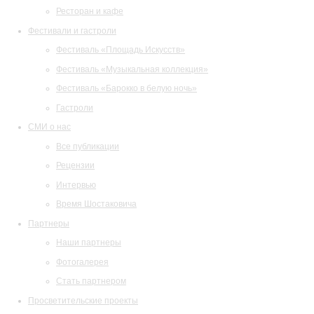
Ресторан и кафе
Фестивали и гастроли
Фестиваль «Площадь Искусств»
Фестиваль «Музыкальная коллекция»
Фестиваль «Барокко в белую ночь»
Гастроли
СМИ о нас
Все публикации
Рецензии
Интервью
Время Шостаковича
Партнеры
Наши партнеры
Фотогалерея
Стать партнером
Просветительские проекты