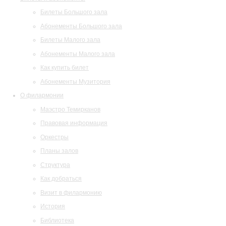
Билеты Большого зала
Абонементы Большого зала
Билеты Малого зала
Абонементы Малого зала
Как купить билет
Абонементы Музитория
О филармонии
Маэстро Темирканов
Правовая информация
Оркестры
Планы залов
Структура
Как добраться
Визит в филармонию
История
Библиотека