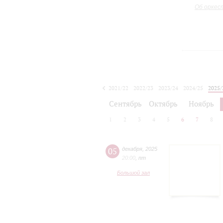
Об оркес
2021/22
2022/23
2023/24
2024/25
2025/
2026/27
Сентябрь
Октябрь
Ноябрь
1
2
3
4
5
6
7
8
05
декабря
,
2025
20:00
,
пт
Большой зал