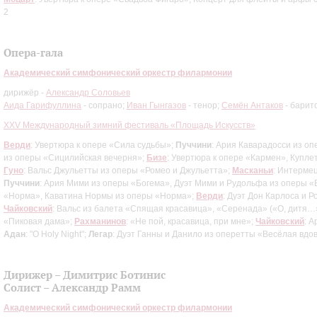
2
Опера-гала
Академический симфонический оркестр филармонии
дирижёр -
Александр Соловьев
Аида Гарифуллина
- сопрано;
Иван Гынгазов
- тенор;
Семён Антаков
- барит
XXV Международный зимний фестиваль «Площадь Искусств»
Верди
: Увертюра к опере «Сила судьбы»;
Пуччини
: Ария Каварадосси из оп
из оперы «Сицилийская вечерня»;
Бизе
: Увертюра к опере «Кармен», Купл
Гуно
: Вальс Джульетты из оперы «Ромео и Джульетта»;
Масканьи
: Интерме
Пуччини
: Ария Мими из оперы «Богема», Дуэт Мими и Рудольфа из оперы «
«Норма», Каватина Нормы из оперы «Норма»;
Верди
: Дуэт Дон Карлоса и 
Чайковский
: Вальс из балета «Спящая красавица», «Серенада» («О, дитя…
«Пиковая дама»;
Рахманинов
: «Не пой, красавица, при мне»;
Чайковский
: 
Адан
: "O Holy Night";
Легар
: Дуэт Ганны и Данило из оперетты «Весёлая вдо
Дирижер – Димитрис Ботинис
Солист – Александр Рамм
Академический симфонический оркестр филармонии