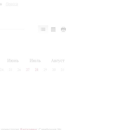
Пресса
Июнь
Июль
Август
24
25
26
27
28
29
30
31
с оркестром;
Бетховен
: Симфония №