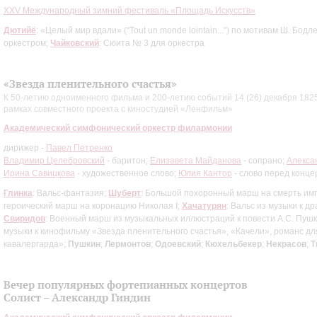
XXV Международный зимний фестиваль «Площадь Искусств»
Дютийё
: «Целый мир вдали» (“Tout un monde lointain...”) по мотивам Ш. Бод
оркестром;
Чайковский
: Сюита № 3 для оркестра
«Звезда пленительного счастья»
К 50-летию одноименного фильма и 200-летию событий 14 (26) декабря 182
рамках совместного проекта с киностудией «Ленфильм»
Академический симфонический оркестр филармонии
дирижер -
Павел Петренко
Владимир Целебровский
- баритон;
Елизавета Майданова
- сопрано;
Алекса
Ирина Савицкова
- художественное слово;
Юлия Кантор
- слово перед конце
Глинка
: Вальс-фантазия;
Шуберт
: Большой похоронный марш на смерть им
героический марш на коронацию Николая I;
Хачатурян
: Вальс из музыки к 
Свиридов
: Военный марш из музыкальных иллюстраций к повести А.С. Пуш
музыки к кинофильму «Звезда пленительного счастья», «Качели», романс дл
кавалергарда»;
Пушкин
;
Лермонтов
;
Одоевский
;
Кюхельбекер
;
Некрасов
;
Т
Вечер популярных фортепианных концертов
Солист – Александр Гиндин