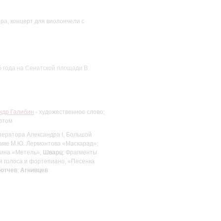
лера, концерт для виолончели с
5 года на Сенатской площади В
ндр Галибин
- художественное слово;
ртом
ператора Александра I, Большой
драме М.Ю. Лермонтова «Маскарад»;
кина «Метель»;
Шварц
: Фрагменты
я голоса и фортепиано, «Песенка
ютчев
;
Агнивцев