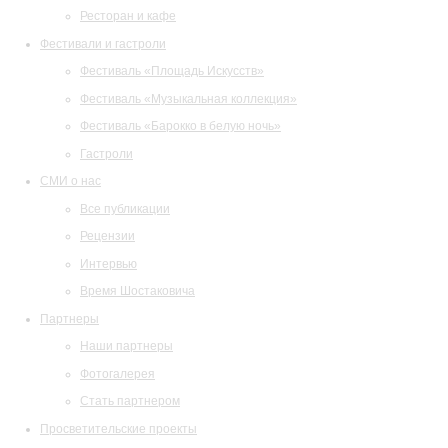
Ресторан и кафе
Фестивали и гастроли
Фестиваль «Площадь Искусств»
Фестиваль «Музыкальная коллекция»
Фестиваль «Барокко в белую ночь»
Гастроли
СМИ о нас
Все публикации
Рецензии
Интервью
Время Шостаковича
Партнеры
Наши партнеры
Фотогалерея
Стать партнером
Просветительские проекты