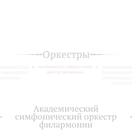
Оркестры
оллектив России
Академический симфонический
Молодежный кам
й симфонический
оркестр филармонии
Заслуженного ко
филармонии
академического 
оркестра ф
Академический
симфонический оркестр
филармонии