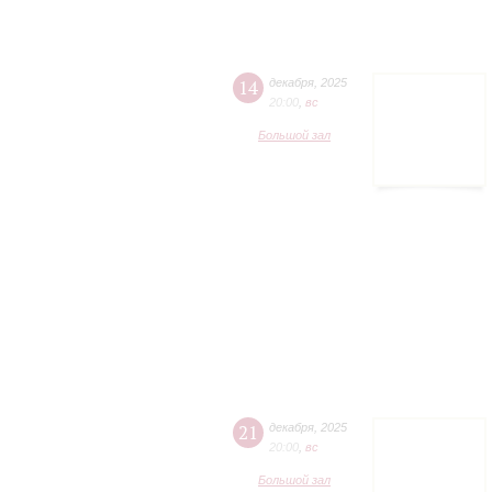
14
декабря
,
2025
20:00
,
вc
Большой зал
21
декабря
,
2025
20:00
,
вc
Большой зал