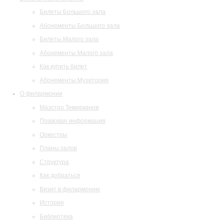
Билеты Большого зала
Абонементы Большого зала
Билеты Малого зала
Абонементы Малого зала
Как купить билет
Абонементы Музитория
О филармонии
Маэстро Темирканов
Правовая информация
Оркестры
Планы залов
Структура
Как добраться
Визит в филармонию
История
Библиотека