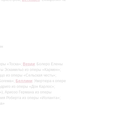
он
еры «Тоска»;
Верди
: Болеро Елены
еты Эскамильо из оперы «Кармен»;
ццо из оперы «Сельская честь»;
Богема»;
Беллини
: Увертюра к опере
Родриго из оперы «Дон Карлос»;
»), Ариозо Германа из оперы
Ария Роберта из оперы «Иоланта»;
ва»