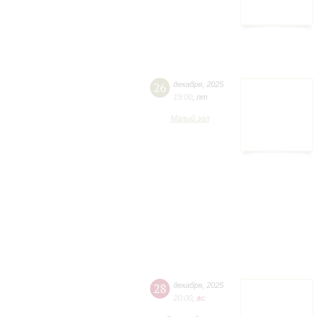
26
декабря
,
2025
19:00
,
пт
Малый зал
28
декабря
,
2025
20:00
,
вc