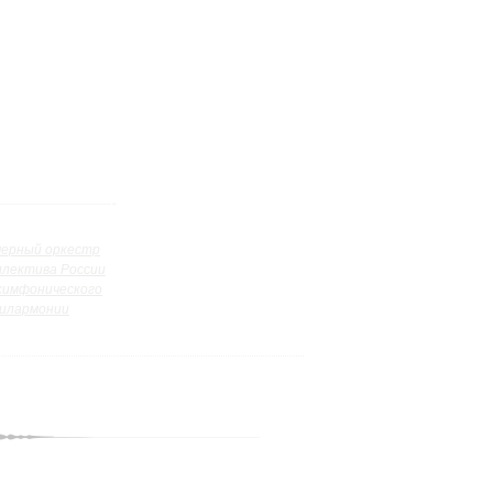
ерный оркестр
ллектива России
симфонического
илармонии