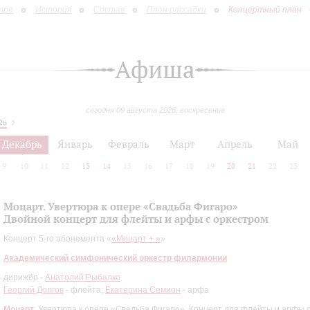
тре
История
Состав
План рассадки
Концертный план
Афиша
сегодня 09 августа 2026, воскресенье
26
Декабрь
Январь
Февраль
Март
Апрель
Май
9
10
11
12
13
14
15
16
17
18
19
20
21
22
23
Моцарт. Увертюра к опере «Свадьба Фигаро»
Двойной концерт для флейты и арфы с оркестром
Концерт 5-го абонемента «
«Моцарт + »
»
Академический симфонический оркестр филармонии
дирижёр -
Анатолий Рыбалко
Георгий Долгов
- флейта;
Екатерина Семион
- арфа
Моцарт
: Увертюра к опере «Свадьба Фигаро», Концерт для флейты и арфы 