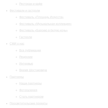
Ресторан и кафе
Фестивали и гастроли
Фестиваль «Площадь Искусств»
Фестиваль «Музыкальная коллекция»
Фестиваль «Барокко в белую ночь»
Гастроли
СМИ о нас
Все публикации
Рецензии
Интервью
Время Шостаковича
Партнеры
Наши партнеры
Фотогалерея
Стать партнером
Просветительские проекты