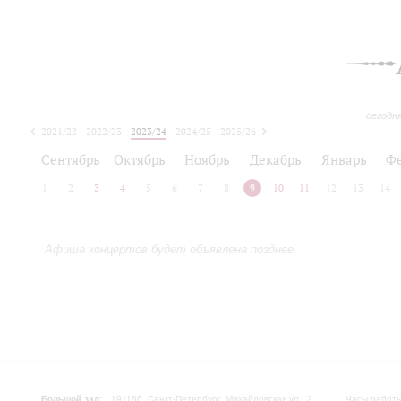
сегодн
2021/22
2022/23
2023/24
2024/25
2025/26
2026/27
Сентябрь
Октябрь
Ноябрь
Декабрь
Январь
Ф
1
2
3
4
5
6
7
8
9
10
11
12
13
14
Афиша концертов будет объявлена позднее
Большой зал:
191186, Санкт-Петербург, Михайловская ул., 2
Часы работы