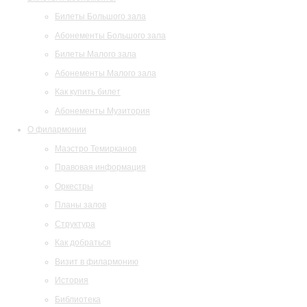
Билеты Большого зала
Абонементы Большого зала
Билеты Малого зала
Абонементы Малого зала
Как купить билет
Абонементы Музитория
О филармонии
Маэстро Темирканов
Правовая информация
Оркестры
Планы залов
Структура
Как добраться
Визит в филармонию
История
Библиотека