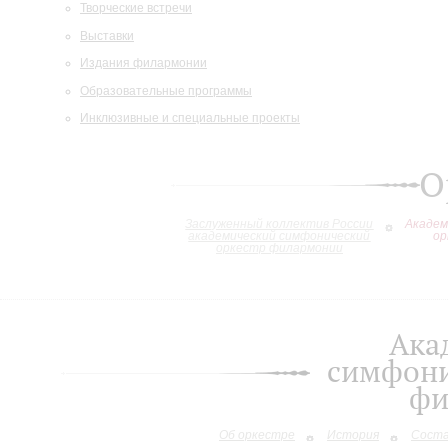
Творческие встречи
Выставки
Издания филармонии
Образовательные программы
Инклюзивные и специальные проекты
О
Заслуженный коллектив России
Академ
академический симфонический
ор
оркестр филармонии
Ака
симфони
фи
Об оркестре
История
Сост