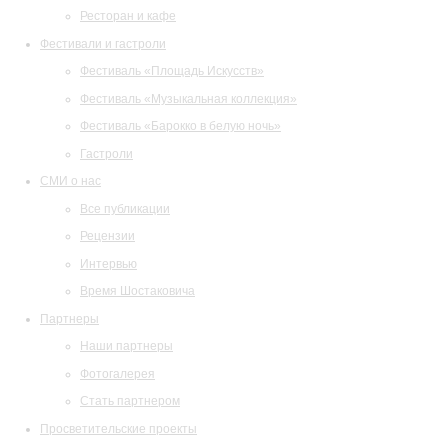
Ресторан и кафе
Фестивали и гастроли
Фестиваль «Площадь Искусств»
Фестиваль «Музыкальная коллекция»
Фестиваль «Барокко в белую ночь»
Гастроли
СМИ о нас
Все публикации
Рецензии
Интервью
Время Шостаковича
Партнеры
Наши партнеры
Фотогалерея
Стать партнером
Просветительские проекты