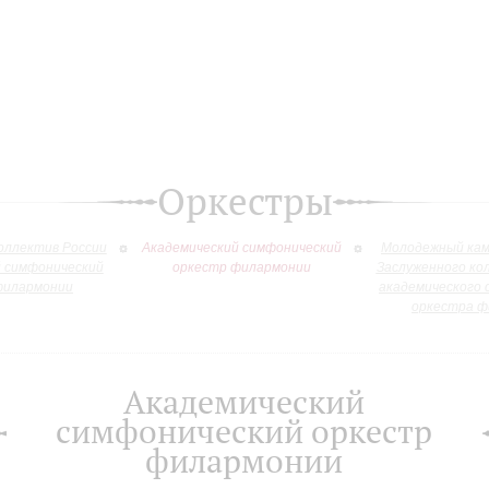
Оркестры
оллектив России
Академический симфонический
Молодежный кам
й симфонический
оркестр филармонии
Заслуженного ко
филармонии
академического 
оркестра ф
Академический
симфонический оркестр
филармонии