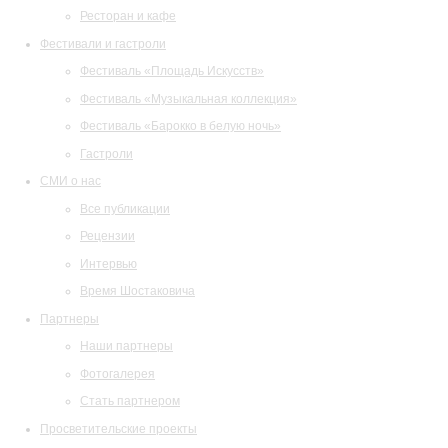
Ресторан и кафе
Фестивали и гастроли
Фестиваль «Площадь Искусств»
Фестиваль «Музыкальная коллекция»
Фестиваль «Барокко в белую ночь»
Гастроли
СМИ о нас
Все публикации
Рецензии
Интервью
Время Шостаковича
Партнеры
Наши партнеры
Фотогалерея
Стать партнером
Просветительские проекты