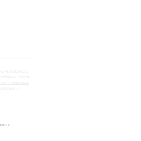
ерный оркестр
ллектива России
симфонического
илармонии