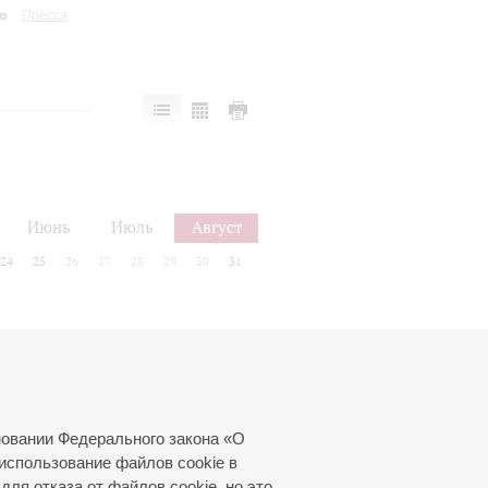
Пресса
Июнь
Июль
Август
24
25
26
27
28
29
30
31
новании Федерального закона «О
использование файлов cookie в
для отказа от файлов cookie, но это