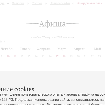
тре
История
Состав
План рассадки
Концертный план
Афиша
сегодня 07 августа 2026, пятница
26
Декабрь
Январь
Февраль
Март
Апрель
Май
9
10
11
12
13
14
15
16
17
18
19
20
21
22
23
 позднее
ание cookies
я улучшения пользовательского опыта и анализа трафика на ос
 152-ФЗ. Продолжая использование сайта, вы соглашаетесь на 
ботки персональных данных
. Вы можете настроить свой браузер 