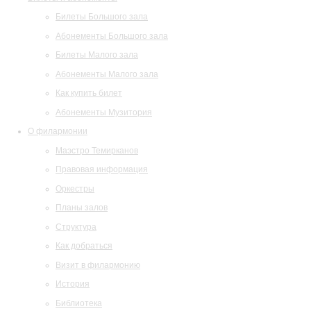
Билеты Большого зала
Абонементы Большого зала
Билеты Малого зала
Абонементы Малого зала
Как купить билет
Абонементы Музитория
О филармонии
Маэстро Темирканов
Правовая информация
Оркестры
Планы залов
Структура
Как добраться
Визит в филармонию
История
Библиотека