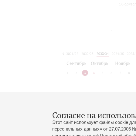
Об оркес
2021/22
2022/23
2023/24
2024/25
2025/
2026/27
Сентябрь
Октябрь
Ноябрь
1
2
3
4
5
6
7
8
Афиша концертов будет объявлена
Согласие на использов
Этот сайт использует файлы cookie дл
персональных данных» от 27.07.2006 №
соответствии с нашей
Политикой обра