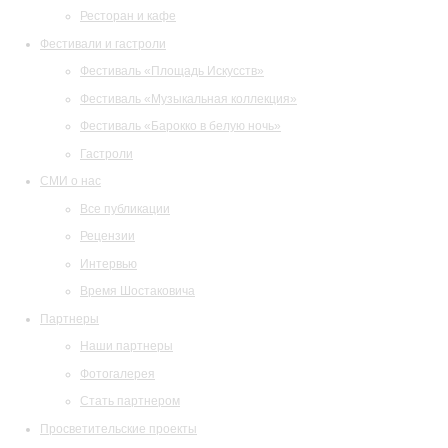
Ресторан и кафе
Фестивали и гастроли
Фестиваль «Площадь Искусств»
Фестиваль «Музыкальная коллекция»
Фестиваль «Барокко в белую ночь»
Гастроли
СМИ о нас
Все публикации
Рецензии
Интервью
Время Шостаковича
Партнеры
Наши партнеры
Фотогалерея
Стать партнером
Просветительские проекты