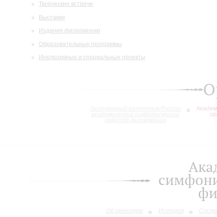
Творческие встречи
Выставки
Издания филармонии
Образовательные программы
Инклюзивные и специальные проекты
О
Заслуженный коллектив России
Академ
академический симфонический
ор
оркестр филармонии
Ака
симфони
фи
Об оркестре
История
Сост