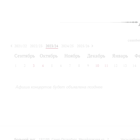
сегодн
2021/22
2022/23
2023/24
2024/25
2025/26
2026/27
Сентябрь
Октябрь
Ноябрь
Декабрь
Январь
Ф
1
2
3
4
5
6
7
8
9
10
11
12
13
14
Афиша концертов будет объявлена позднее
Большой зал:
191186, Санкт-Петербург, Михайловская ул., 2
Часы работы