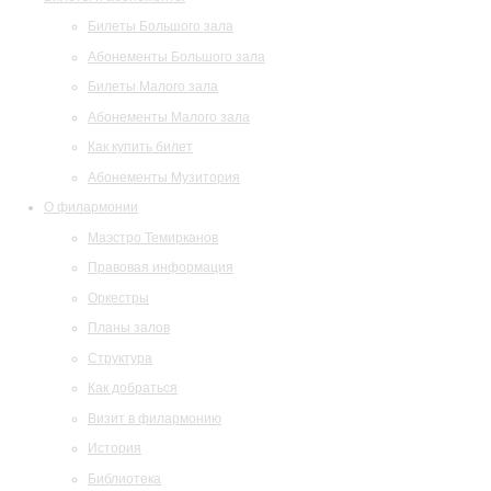
Билеты Большого зала
Абонементы Большого зала
Билеты Малого зала
Абонементы Малого зала
Как купить билет
Абонементы Музитория
О филармонии
Маэстро Темирканов
Правовая информация
Оркестры
Планы залов
Структура
Как добраться
Визит в филармонию
История
Библиотека