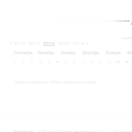
сегодн
2021/22
2022/23
2023/24
2024/25
2025/26
2026/27
Сентябрь
Октябрь
Ноябрь
Декабрь
Январь
Ф
1
2
3
4
5
6
7
8
9
10
11
12
13
14
Афиша концертов будет объявлена позднее
Большой зал:
191186, Санкт-Петербург, Михайловская ул., 2
Часы работы