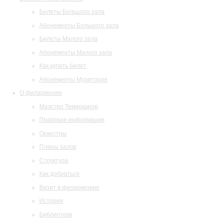
Билеты Большого зала
Абонементы Большого зала
Билеты Малого зала
Абонементы Малого зала
Как купить билет
Абонементы Музитория
О филармонии
Маэстро Темирканов
Правовая информация
Оркестры
Планы залов
Структура
Как добраться
Визит в филармонию
История
Библиотека