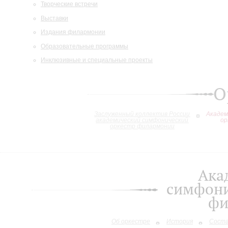
Творческие встречи
Выставки
Издания филармонии
Образовательные программы
Инклюзивные и специальные проекты
О
Заслуженный коллектив России
Академ
академический симфонический
ор
оркестр филармонии
Ака
симфони
фи
Об оркестре
История
Сост