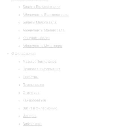
Билеты Большого зала
Абонементы Большого зала
Билеты Малого зала
Абонементы Малого зала
Как купить билет
Абонементы Музитория
О филармонии
Маэстро Темирканов
Правовая информация
Оркестры
Планы залов
Структура
Как добраться
Визит в филармонию
История
Библиотека