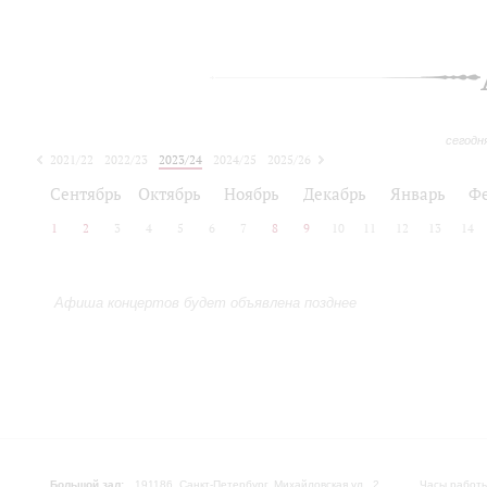
сегодн
2021/22
2022/23
2023/24
2024/25
2025/26
2026/27
Сентябрь
Октябрь
Ноябрь
Декабрь
Январь
Ф
1
2
3
4
5
6
7
8
9
10
11
12
13
14
Афиша концертов будет объявлена позднее
Большой зал:
191186, Санкт-Петербург, Михайловская ул., 2
Часы работы