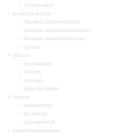
Ресторан и кафе
Фестивали и гастроли
Фестиваль «Площадь Искусств»
Фестиваль «Музыкальная коллекция»
Фестиваль «Барокко в белую ночь»
Гастроли
СМИ о нас
Все публикации
Рецензии
Интервью
Время Шостаковича
Партнеры
Наши партнеры
Фотогалерея
Стать партнером
Просветительские проекты