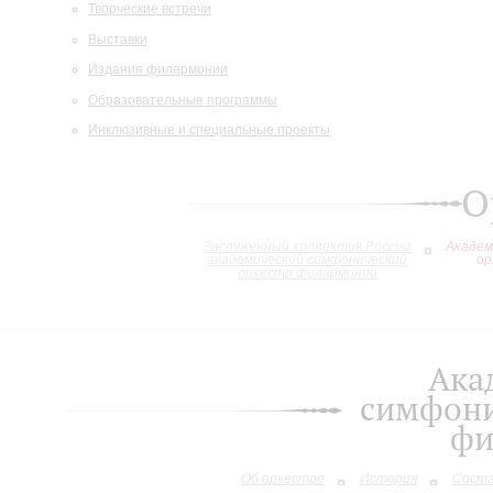
Творческие встречи
Выставки
Издания филармонии
Образовательные программы
Инклюзивные и специальные проекты
О
Заслуженный коллектив России
Академ
академический симфонический
ор
оркестр филармонии
Ака
симфони
фи
Об оркестре
История
Сост