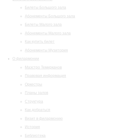
Билеты Большого зала
Абонементы Большого зала
Билеты Малого зала
Абонементы Малого зала
Как купить билет
Абонементы Музитория
О филармонии
Маэстро Темирканов
Правовая информация
Оркестры
Планы залов
Структура
Как добраться
Визит в филармонию
История
Библиотека