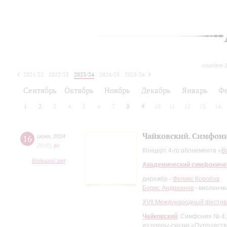
сегодня 
2021/22
2022/23
2023/24
2024/25
2025/26
2026/27
Сентябрь
Октябрь
Ноябрь
Декабрь
Январь
Ф
1
2
3
4
5
6
7
8
9
10
11
12
13
14
Чайковский. Симфон
16
июня
,
2024
20:00
,
вc
Концерт 4-го абонемента «
В
Большой зал
Академический симфониче
дирижёр -
Феликс Коробов
Борис Андрианов
- виолонче
XVII Международный фестив
Чайковский
: Симфония № 4
из оперы-сказки «Путешеств