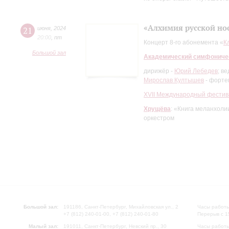
«Алхимия русской но
21
июня
,
2024
20:00
,
пт
Концерт 8-го абонемента «
К
Большой зал
Академический симфониче
дирижёр -
Юрий Лебедев
; в
Мирослав Култышев
- форте
XVII Международный фестив
Хрущёва
: «Книга меланхоли
оркестром
Большой зал:
191186, Санкт-Петербург, Михайловская ул., 2
Часы работы
+7 (812) 240-01-00, +7 (812) 240-01-80
Перерыв с 1
Малый зал:
191011, Санкт-Петербург, Невский пр., 30
Часы работы