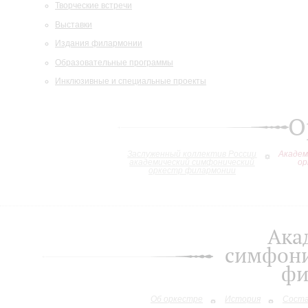
Творческие встречи
Выставки
Издания филармонии
Образовательные программы
Инклюзивные и специальные проекты
О
Заслуженный коллектив России
Академ
академический симфонический
ор
оркестр филармонии
Ака
симфони
фи
Об оркестре
История
Сост