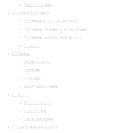
Ресторан и кафе
Фестивали и гастроли
Фестиваль «Площадь Искусств»
Фестиваль «Музыкальная коллекция»
Фестиваль «Барокко в белую ночь»
Гастроли
СМИ о нас
Все публикации
Рецензии
Интервью
Время Шостаковича
Партнеры
Наши партнеры
Фотогалерея
Стать партнером
Просветительские проекты