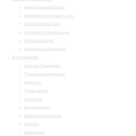
Билеты Большого зала
Абонементы Большого зала
Билеты Малого зала
Абонементы Малого зала
Как купить билет
Абонементы Музитория
О филармонии
Маэстро Темирканов
Правовая информация
Оркестры
Планы залов
Структура
Как добраться
Визит в филармонию
История
Библиотека