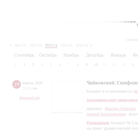
сегодн
2021/22
2022/23
2023/24
2024/25
2025/26
2026/27
Сентябрь
Октябрь
Ноябрь
Декабрь
Январь
Ф
1
2
3
4
5
6
7
8
9
10
11
12
13
14
Чайковский. Симфон
29
марта
,
2024
20:00
,
пт
Концерт 4-го абонемента «
В
Большой зал
Академический симфониче
дирижер -
Максим Алексеев
Андрей Коробейников
- фор
Рахманинов
: Концерт № 3 
на сюжет драматической поэ