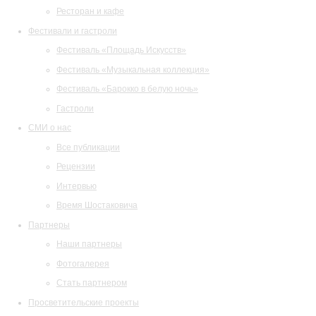
Ресторан и кафе
Фестивали и гастроли
Фестиваль «Площадь Искусств»
Фестиваль «Музыкальная коллекция»
Фестиваль «Барокко в белую ночь»
Гастроли
СМИ о нас
Все публикации
Рецензии
Интервью
Время Шостаковича
Партнеры
Наши партнеры
Фотогалерея
Стать партнером
Просветительские проекты