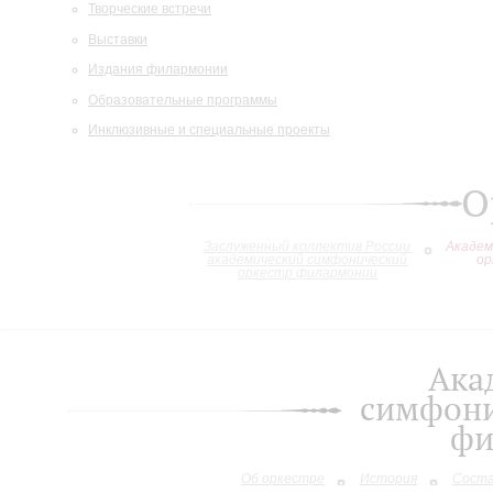
Творческие встречи
Выставки
Издания филармонии
Образовательные программы
Инклюзивные и специальные проекты
О
Заслуженный коллектив России
Академ
академический симфонический
ор
оркестр филармонии
Ака
симфони
фи
Об оркестре
История
Сост