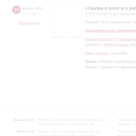
«Сказка о попе и о ра
30
марта
,
2024
15:00
,
сб
К 225-летию со дня рождени
Концерт 11-го абонемента «
Большой зал
Академический симфониче
Концертный хор «Перезвоны»
дирижер -
Алексей Ньяга
; ве
Ева Соснина
- художник
Фалик
: «Полли и динозавры»
Балде», фрагменты музыки к
Большой зал:
191186, Санкт-Петербург, Михайловская ул., 2
Часы работы
+7 (812) 240-01-00, +7 (812) 240-01-80
Перерыв с 1
Малый зал:
191011, Санкт-Петербург, Невский пр., 30
Часы работы
+7 (812) 240-01-00, +7 (812) 240-01-70
Перерыв с 1