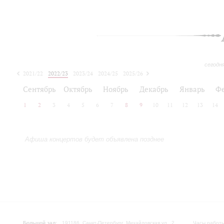
сегодн
2021/22
2022/23
2023/24
2024/25
2025/26
2026/27
Сентябрь
Октябрь
Ноябрь
Декабрь
Январь
Ф
1
2
3
4
5
6
7
8
9
10
11
12
13
14
Афиша концертов будет объявлена позднее
Большой зал:
191186, Санкт-Петербург, Михайловская ул., 2
Часы работы