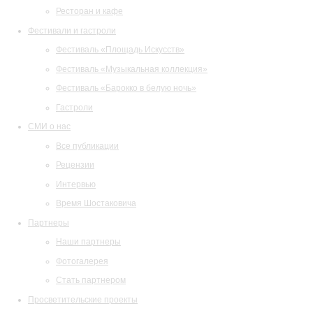
Ресторан и кафе
Фестивали и гастроли
Фестиваль «Площадь Искусств»
Фестиваль «Музыкальная коллекция»
Фестиваль «Барокко в белую ночь»
Гастроли
СМИ о нас
Все публикации
Рецензии
Интервью
Время Шостаковича
Партнеры
Наши партнеры
Фотогалерея
Стать партнером
Просветительские проекты