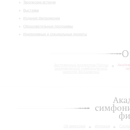
Творческие встречи
Выставки
Издания филармонии
Образовательные программы
Инклюзивные и специальные проекты
О
Заслуженный коллектив России
Академ
академический симфонический
ор
оркестр филармонии
Ака
симфони
фи
Об оркестре
История
Сост