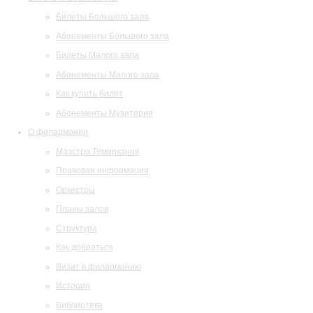
Билеты Большого зала
Абонементы Большого зала
Билеты Малого зала
Абонементы Малого зала
Как купить билет
Абонементы Музитория
О филармонии
Маэстро Темирканов
Правовая информация
Оркестры
Планы залов
Структура
Как добраться
Визит в филармонию
История
Библиотека