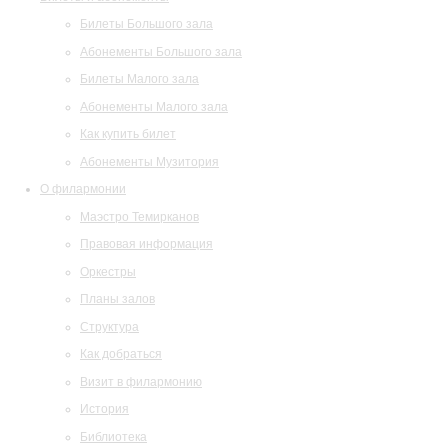
Билеты Большого зала
Абонементы Большого зала
Билеты Малого зала
Абонементы Малого зала
Как купить билет
Абонементы Музитория
О филармонии
Маэстро Темирканов
Правовая информация
Оркестры
Планы залов
Структура
Как добраться
Визит в филармонию
История
Библиотека