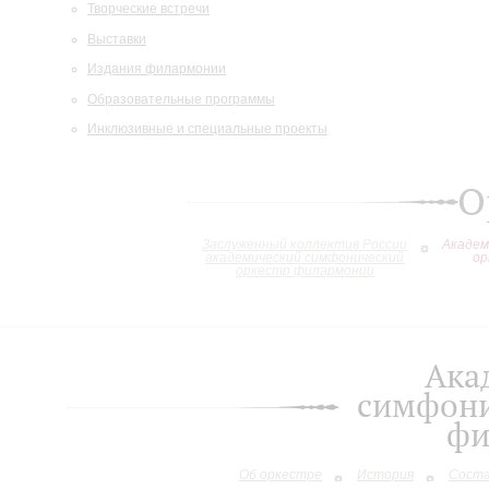
Творческие встречи
Выставки
Издания филармонии
Образовательные программы
Инклюзивные и специальные проекты
О
Заслуженный коллектив России
Академ
академический симфонический
ор
оркестр филармонии
Ака
симфони
фи
Об оркестре
История
Сост