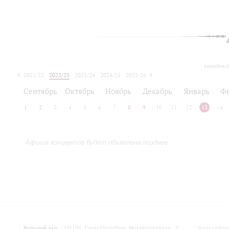
сегодня 
2021/22
2022/23
2023/24
2024/25
2025/26
2026/27
Сентябрь
Октябрь
Ноябрь
Декабрь
Январь
Ф
1
2
3
4
5
6
7
8
9
10
11
12
13
14
Афиша концертов будет объявлена позднее
Большой зал:
191186, Санкт-Петербург, Михайловская ул., 2
Часы работы