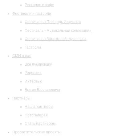
Ресторан и кафе
Фестивали и гастроли
Фестиваль «Площадь Искусств»
Фестиваль «Музыкальная коллекция»
Фестиваль «Барокко в белую ночь»
Гастроли
СМИ о нас
Все публикации
Рецензии
Интервью
Время Шостаковича
Партнеры
Наши партнеры
Фотогалерея
Стать партнером
Просветительские проекты