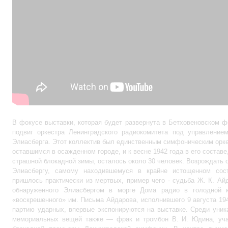
В фокусе выставки, которая будет развернута в Бетховеновском 
подвиг оркестра Ленинградского радиокомитета под управлением
Элиасберга. Этот коллектив был единственным симфоническим орк
оставшимся в осажденном городе, и к весне 1942 года в его составе
страшной блокадной зимы, осталось около 30 человек. Возрождать 
Элиасбергу, самому находившемуся в крайне истощенном сост
пришлось практически из мертвых, пример чего - судьба Ж. К. Ай
обнаруженного Элиасбергом в морге Дома радио в голодной 
«воскрешенного» им. Письма Айдарова, исполнившего 9 августа 19
партию ударных, впервые экспонируются на выставке. Среди уни
мемориальных вещей также — фрак и тромбон В. И. Юдина, уча