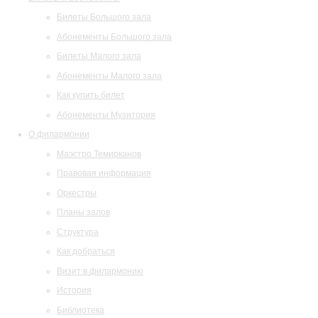
Билеты Большого зала
Абонементы Большого зала
Билеты Малого зала
Абонементы Малого зала
Как купить билет
Абонементы Музитория
О филармонии
Маэстро Темирканов
Правовая информация
Оркестры
Планы залов
Структура
Как добраться
Визит в филармонию
История
Библиотека