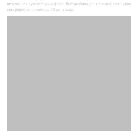
визуальная «увертюра» в фойе Шостаковича даст возможность увиде
симфония исполнялась 80 лет назад.