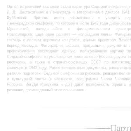
Одной из реликвий выставки стала партитура Седьмой симфонии, 
Д. Д. Шостаковичем в Ленинграде и завершенная в декабре 1941
Куйбышеве. Зритель имеет возможность и увидеть пар
Ленинградской симфонии, по которой в июле 1942 года дирижирова
Мравинский, находившийся с филармоническим оркест
Новосибирске. Ещё один раритет — «блокадная книга» Филарм
тетрадь с полным перечнем концертов, данных оркестром Элиасб
период блокады. Фотографии, афиши, программки, документы л
происхождения воссоздают единую, полифоничную картину зв
Седьмой симфонии в гуманитарном пространстве России, других 
республик, а также в странах-союзницах СССР по антигитлер
коалиции в 1942 году. Ранее неизвестные документы, рассказыв
деталях подготовки Седьмой симфонии за рубежом, реакцию полит
и культурной элиты (в частности, телеграммы Чарли Чаплина
Робсона, Иегуди Менухина и др.) дают возможность оценить м
резонанс, произведенный этим сочинением.
Парт