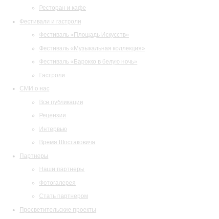
Ресторан и кафе
Фестивали и гастроли
Фестиваль «Площадь Искусств»
Фестиваль «Музыкальная коллекция»
Фестиваль «Барокко в белую ночь»
Гастроли
СМИ о нас
Все публикации
Рецензии
Интервью
Время Шостаковича
Партнеры
Наши партнеры
Фотогалерея
Стать партнером
Просветительские проекты