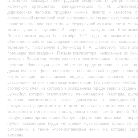
блокадной премьеры Ленинградской симфонии. В центре вним
коллекция артефактов, принадлежавших К. И. Элиасберг
дирижерская палочка, трудовая книжка, пюпитр и камертон, с
своеобразной метафорой всей экспозиции как символ безупречной 
нравственного начала и столь же безупречной музыкальности. На в
можно увидеть рукописный черновик выступления Шостаков
Ленинградском радио 17 сентября 1941 года, где композитор в
объявляет о работе над Седьмой симфонией, а также его поздрави
телеграмму, присланную в Ленинград К. А. Элиасбергу после бл
премьеры произведения. Письма композитора, написанные из Куй
матери в Ленинград, также являются пронзительным штрихом к п
времени. Экспозиция даст объемное представление о том, на
драматическом фоне свершался повседневный подвиг ленингр
интеллигенции: здесь можно видеть продовольственные карто
указанными на них трагически известными 125 граммами хлеба),
столярного клея, из которого в осажденном городе варили студень,
буржуйку, которой отапливались ленинградские квартиры, щип
тушения зажигательных бомб, документы о повседневной
сотрудников радиокомитета и даже впервые представленные ар
материалы о смертности в осажденном городе зимой- весной 194
«Ощущению» времени способствует оформление выставки — перек
лучей прожекторов (куда «вписаны» музыкальные фразы из С
симфонии), а также «противотанковые ежи», на которых раз
витрины.