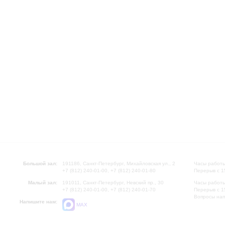
Большой зал:
191186, Санкт-Петербург, Михайловская ул., 2
Часы работы
+7 (812) 240-01-00, +7 (812) 240-01-80
Перерыв с 1
Малый зал:
191011, Санкт-Петербург, Невский пр., 30
Часы работы
+7 (812) 240-01-00, +7 (812) 240-01-70
Перерыв с 1
Вопросы на
Напишите нам:
MAX